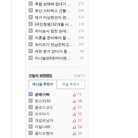
축협 성매매 접대가 더 충격..
175
부산 스타벅스 근황 ㅎㄷㄷ
166
제가 이상한건지 판단 부탁드..
119
[국민청원] 32개월 사랑하..
119
자식농사 망친 순대국집 사장..
115
이혼을 준비해야 할 것 같습..
108
와이프가 전남친하고 해외여행..
107
여친 본가 갔다가 충격 먹은..
89
카니발은6천마다엔진점검을해야..
81
게시글 추천수
댓글 추천수
윤혜아빠
73
윈스9192
58
클로드코드
57
여우타기
51
개같은남자
37
마틸다88
28
클리프행어
24