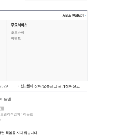
오토바이
이벤트
상
-2329
장애/오류신고
권리침해신고
이트맵
보관리책임자 : 이은호
r
떤 책임을 지지 않습니다.