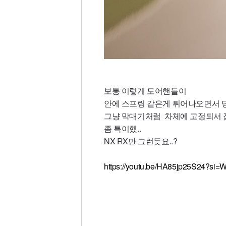
보통 이렇게 도어핸들이
안에 스프링 같은게 튀어나오면서 
그냥 막대기처럼 차체에 고정되서 
좀 특이했..
NX RX만 그런듯요..?
https://youtu.be/HA85jp25S24?si