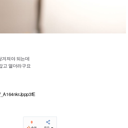
당겨져야 되는데
잡고 열더라구요
=W_A164nkrJppp3fE
0