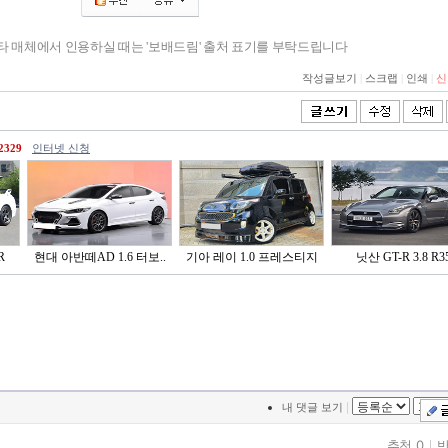
기타 매체에서 인용하실 때는 '보배드림' 출처 표기를 부탁드립니다
작성글보기
|
스크랩
|
인쇄
|
신
2329
인터넷 신청
R
현대 아반떼AD 1.6 터보..
기아 레이 1.0 프레스티지
닛산 GT-R 3.8 R3
|
내 댓글 보기
추천 0
반