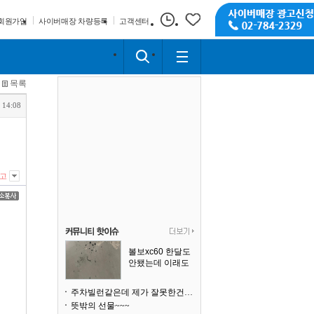
회원가입
사이버매장 차량등록
고객센터
목록
 14:08
고
볼보xc60 한달도
안됐는데 이래도
되나요?
주차빌런같은데 제가 잘못한건가요
뜻밖의 선물~~~