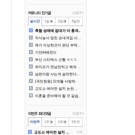
실시간
1일전
2일전
3일전
축협 성매매 접대가 더 충격..
자식농사 망친 순대국집 사장..
제가 이상한건지 판단 부탁드..
기안84레전드
부산 스타벅스 근황 ㅎㄷㄷ
와이프가 전남친하고 해외여행..
남편이랑 사는게 숨막힌다는 ..
[국민청원] 32개월 사랑하..
교도소 에어컨 설치 논란....
이혼을 준비해야 할 것 같습..
이번주
1주전
2주전
3주전
교도소 에어컨 설치 논란....
176