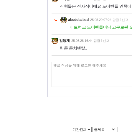
신형들은 전자식이에요 도어핸들 안쪽에
abcdcbabcd
25.05.29 07:24
답글
신고
네 트렁크 도어핸들마냥 고무로된 
검둥개
25.05.28 16:44
답글
신고
링콘 콘치넨탈..