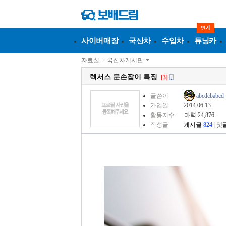
사이버매장
국산차
수입차
튜닝카
자료실
>
국산차게시판
렉서스 문손잡이 특징
[3]
글쓴이
abcdcbabcd
가입일
2014.06.13
활동지수
마력 24,876
작성글
게시글
824
|
댓