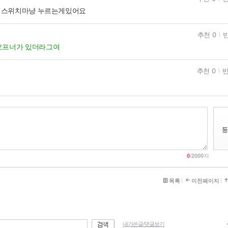
 스위치마냥 누르는게있어요
추천 0
반
오프너가 있더라그여
추천 0
반
0
/
2000
자
목록
이전페이지
내가쓴글/댓글보기