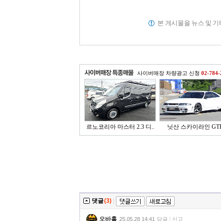
본 게시물을 뉴스 및 
사이버매장 차량광고 신청
02-784-
르노코리아 마스터 2.3 디..
닛산 스카이라인 GT
댓글
(3)
|
오바홀
25.05.28 14:41
답글
신고