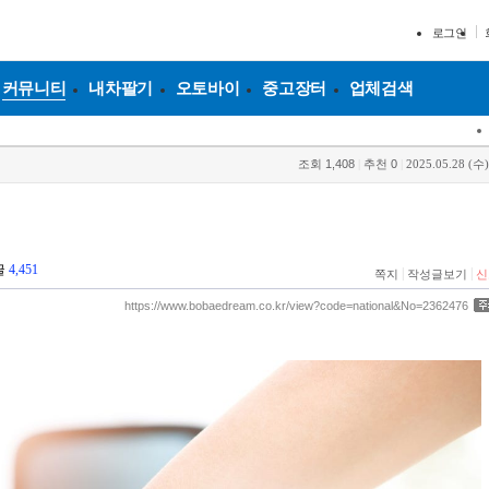
로그인
커뮤니티
내차팔기
오토바이
중고장터
업체검색
조회
1,408
|
추천
0
|
2025.05.28 (수)
글
4,451
|
|
쪽지
작성글보기
신
https://www.bobaedream.co.kr/view?code=national&No=2362476