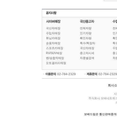
국산차매장
전체차량
전
수입차매장
인기차량
인
튜닝카매장
확인차량
확
승용차매장
특수/특장차
특
스포츠카매장
국산차매장
수
RV/SUV매장
중고차시세
중
밴/승합차매장
차종별검색
차
오토갤러리매장
02-784-2329
02-784-2329
회사
사
주식회사 보배네트워
보배드림은 통신판매중개자