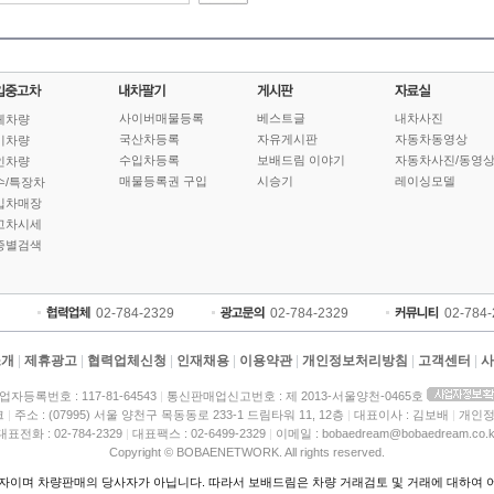
사이버매물등록
베스트글
내차사진
체차량
국산차등록
자유게시판
자동차동영상
기차량
수입차등록
보배드림 이야기
자동차사진/동영
인차량
매물등록권 구입
시승기
레이싱모델
수/특장차
입차매장
고차시세
종별검색
02-784-2329
02-784-2329
02-784
소개
|
제휴광고
|
협력업체신청
|
인재채용
|
이용약관
|
개인정보처리방침
|
고객센터
|
사
업자등록번호 : 117-81-64543
|
통신판매업신고번호 : 제 2013-서울양천-0465호
크
|
주소 : (07995) 서울 양천구 목동동로 233-1 드림타워 11, 12층
|
대표이사 : 김보배
|
개인정
대표전화 : 02-784-2329
|
대표팩스 : 02-6499-2329
|
이메일 : bobaedream@bobaedream.co.k
Copyright © BOBAENETWORK. All rights reserved.
이며 차량판매의 당사자가 아닙니다. 따라서 보배드림은 차량 거래검토 및 거래에 대하여 어