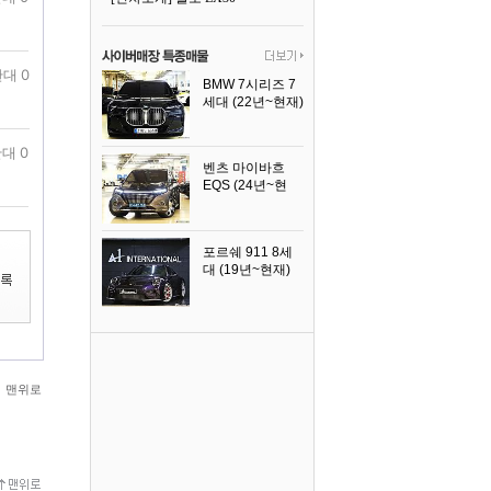
대 0
BMW 7시리즈 7
세대 (22년~현재)
2025년식
대 0
벤츠 마이바흐
EQS (24년~현
재)
2024년식
포르쉐 911 8세
대 (19년~현재)
2026년식
맨위로