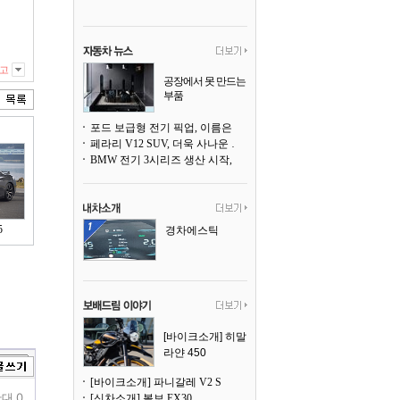
고
공장에서 못 만드는
부품
3D 프린팅으로 찍
어낸다
포드 보급형 전기 픽업, 이름은 `패덤`
페라리 V12 SUV, 더욱 사나운 얼굴로 돌아온다
BMW 전기 3시리즈 생산 시작, 뮌헨 공장은 전기차 전용으로 전환
5
경차에스틱
[바이크소개] 히말
라얀 450
[바이크소개] 파니갈레 V2 S
대 0
[신차소개] 볼보 EX30