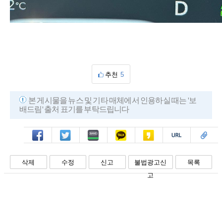
추천
5
본 게시물을 뉴스 및 기타 매체에서 인용하실 때는 '보
배드림' 출처 표기를 부탁드립니다
페북
트윗
밴드
카톡
카스
복사
스크랩
삭제
수정
신고
불법광고신
목록
고