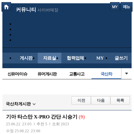
커뮤니티
사이버매장
게시판
자료실
협력업체
MY
글쓰기
신유머/이슈
유머게시판
교통사고
국산차
수입차
내차사진
직찍/특종
자동차사진
후방주의방
레이싱모델
자유사진
군사/무기
이전
다음
목록
국산차게시판
트럭/버스
항공/해운/철도
올드카/추억
오토바이
기아 타스만 X-PRO 간단 시승기
(9)
장착시공사진
25.06.22 23:05
추천 5
조회 2023
수정 25.06.22 23:06