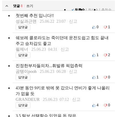
댓글
8
쓰기
등록순
최신순
추천순
첫번째 추천 입니다!!
성실과근면
25.06.22 23:07
신고
0
1
답댓글
쉐보레 콜로라도는 죽이던데 운전도쉽고 힘도 끝내
주고 승차감도 좋고
필제너
25.06.23 04:31
신고
1
2
답댓글
진정한부자들의차...휘발류 픽업츄럭
곰탱이pooh
25.06.23 06:28
신고
1
0
답댓글
43분 동안 9키로 밖에 못 갔으니 연비가 좋게 나올리
가 없을 듯
GRANDEUR
25.06.23 07:12
신고
4
0
답댓글
3.5 털보 선택할수 있었음 돈 많은