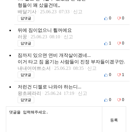
형들이 꽤 샀을건데,,
배달기사
25.06.23 07:33
신고
0
0
답댓글
뒤에 짐이없으니 튈꺼에요
러꿍
25.06.23 08:10
신고
1
0
답댓글
짐까지 있으면 연비 개작살이겠네...
이거 타고 짐 옮기는 사람들이 진정 부자들이겠구만.
내내어여쁘소서
25.06.23 08:35
신고
0
1
답댓글
저런건 디젤로 나와야 하는디...
왕초페라리
25.06.24 17:19
신고
0
0
답댓글
등록