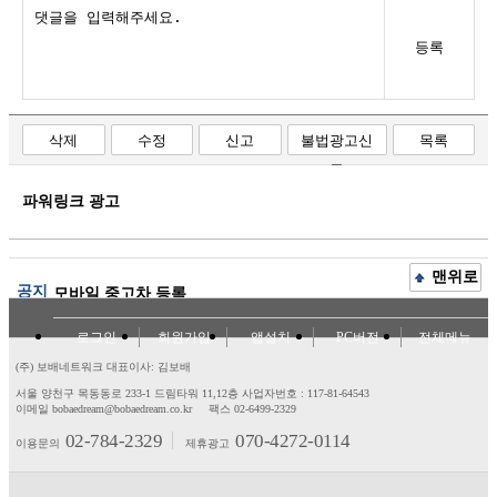
등록
삭제
수정
신고
불법광고신
목록
고
파워링크 광고
맨위로
공지
모바일 중고차 등록
로그인
회원가입
앱설치
PC버전
전체메뉴
(주) 보배네트워크 대표이사: 김보배
서울 양천구 목동동로 233-1 드림타워 11,12층
사업자번호 : 117-81-64543
이메일 bobaedream@bobaedream.co.kr
팩스 02-6499-2329
02-784-2329
070-4272-0114
이용문의
제휴광고