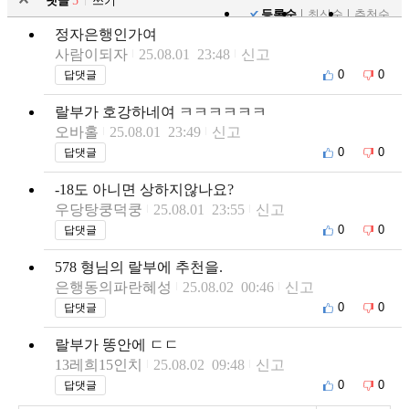
댓글
5
쓰기
등록순
최신순
추천순
정자은행인가여
사람이되자
25.08.01 23:48
신고
0
0
답댓글
랄부가 호강하네여 ㅋㅋㅋㅋㅋㅋ
오바홀
25.08.01 23:49
신고
0
0
답댓글
-18도 아니면 상하지않나요?
우당탕쿵덕쿵
25.08.01 23:55
신고
0
0
답댓글
578 형님의 랄부에 추천을.
은행동의파란혜성
25.08.02 00:46
신고
0
0
답댓글
랄부가 똥안에 ㄷㄷ
13레희15인치
25.08.02 09:48
신고
0
0
답댓글