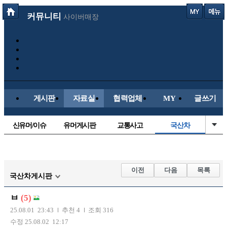
커뮤니티
사이버매장
게시판
자료실
협력업체
MY
글쓰기
신유머/이슈
유머게시판
교통사고
국산차
수입차
내차사진
직찍/특종
자동차사진
후방주의방
레이싱모델
자유사진
군사/무기
이전
다음
목록
국산차게시판
트럭/버스
항공/해운/철도
올드카/추억
오토바이
ㅂ
(5)
장착시공사진
25.08.01 23:43
추천 4
조회 316
수정 25.08.02 12:17