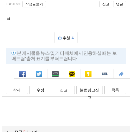
13BH380
작성글보기
신고
댓글
ㅂ
추천
4
본 게시물을 뉴스 및 기타 매체에서 인용하실 때는 '보
배드림' 출처 표기를 부탁드립니다
페북
트윗
밴드
카톡
카스
복사
스크랩
삭제
수정
신고
불법광고신
목록
고