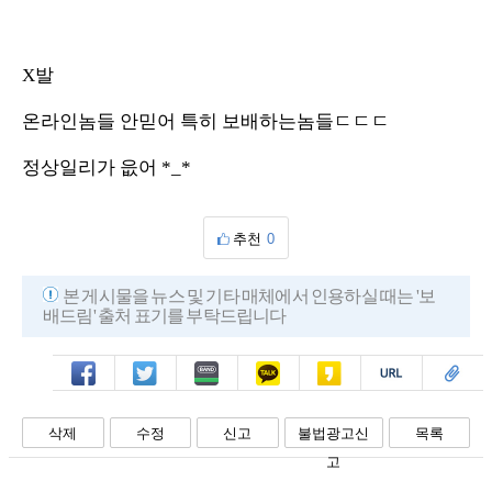
X발
온라인놈들 안믿어 특히 보배하는놈들ㄷㄷㄷ
정상일리가 읎어 *_*
추천
0
본 게시물을 뉴스 및 기타 매체에서 인용하실 때는 '보
배드림' 출처 표기를 부탁드립니다
페북
트윗
밴드
카톡
카스
복사
스크랩
삭제
수정
신고
불법광고신
목록
고