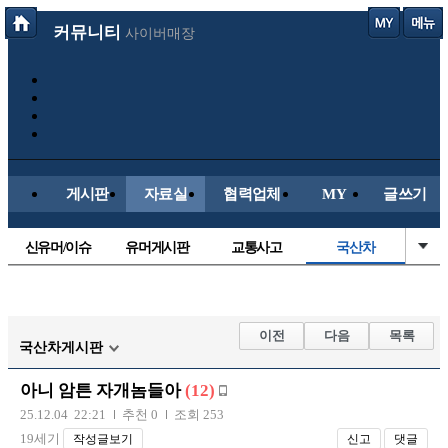
커뮤니티
사이버매장
게시판
자료실
협력업체
MY
글쓰기
신유머/이슈
유머게시판
교통사고
국산차
수입차
내차사진
직찍/특종
자동차사진
후방주의방
레이싱모델
자유사진
군사/무기
이전
다음
목록
국산차게시판
트럭/버스
항공/해운/철도
올드카/추억
오토바이
아니 암튼 자개놈들아
(12)
장착시공사진
25.12.04 22:21
추천 0
조회 253
19세기
작성글보기
신고
댓글