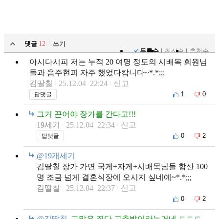
댓글
12
쓰기
등록순
최신순
추천순
아시다시피 저는 누적 20 여명 정도의 시배목 회원님
들과 음주현피 자주 했었다캅니다~*.*;;;
김딸칠
25.12.04 22:24
신고
1
0
답댓글
그거 끈어야 장가를 간다고!!!
19세기
25.12.04 22:34
신고
0
2
답댓글
@19개세기
김딸칠 장가 가면 국게+자게+시배목님들 합산 100
명 조금 넘게 결혼식장에 오시지 싶네예~*.*;;;
김딸칠
25.12.04 22:37
신고
0
2
@김딸칠
그말은 죄다 고추밭이라는거네 ㄷㄷㄷ