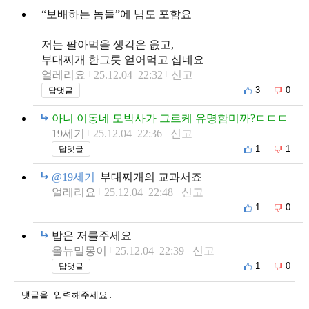
“보배하는 놈들”에 님도 포함요
저는 팔아먹을 생각은 읎고,
부대찌개 한그릇 얻어먹고 십네요
얼레리요
25.12.04 22:32
신고
3
0
답댓글
아니 이동네 모박사가 그르케 유명함미까?ㄷㄷㄷ
19세기
25.12.04 22:36
신고
1
1
답댓글
@19세기
부대찌개의 교과서죠
얼레리요
25.12.04 22:48
신고
1
0
밥은 저를주세요
올뉴밀몽이
25.12.04 22:39
신고
1
0
답댓글