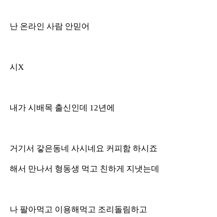
난 온라인 사람 안믿어
시X
내가 시배목 출신인데 12년에
거기서 갛은동네 사시네요 커피함 하시죠
해서 만나서 형동생 먹고 친하게 지냇는데
나 팔아먹고 이용해먹고 조리돌림하고