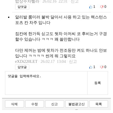
밥상주차삘라
26.02.16 22:31
신고
1
0
답댓글
알리발 룸미러 불박 달아서 사용 하고 있는 렉스턴스
포츠 칸 차주 입니다
짐칸에 한가득 싣고도 둿차 아저씨 코 후비는거 구경
할수 있습니다 ㅋㅋㅋ 꽤 쓸만합니다
다만 제꺼는 밤에 뒷차가 전조등만 켜도 하나도 안보
입니다 ㅋㅋㅋㅋ 싼게 뭐 그렇지요
eXDi220LET
26.02.17 13:04
신고
1
0
답댓글
등록
삭제
수정
신고
불법광고신
목록
고