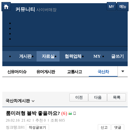
커뮤니티
사이버매장
게시판
자료실
협력업체
MY
글쓰기
신유머/이슈
유머게시판
교통사고
국산차
수입차
내차사진
직찍/특종
자동차사진
후방주의방
레이싱모델
자유사진
군사/무기
이전
다음
목록
국산차게시판
트럭/버스
항공/해운/철도
올드카/추억
오토바이
룸미러형 블박 좋을까요?
(6)
장착시공사진
26.02.16 21:42
추천 0
조회 605
씽크탱크81
작성글보기
신고
댓글