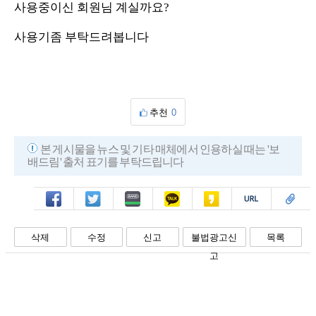
사용중이신 회원님 계실까요?
사용기좀 부탁드려봅니다
추천
0
본 게시물을 뉴스 및 기타 매체에서 인용하실 때는 '보
배드림' 출처 표기를 부탁드립니다
페북
트윗
밴드
카톡
카스
복사
스크랩
삭제
수정
신고
불법광고신
목록
고