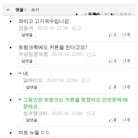
댓글
6
쓰기
등록순
최신순
추천순
와이고 고기국수입니갇
검둥개
26.02.16 21:58
신고
1
0
답댓글
트렁크쪽에도 커튼을 친다고요?
우당탕쿵덕쿵
26.02.16 22:05
신고
1
0
답댓글
네
얼레리요
26.02.16 22:09
신고
0
0
답댓글
그동안은 트렁크는 커튼을 못쳤어요 안전문제 때
문에요
씽크탱크81
26.02.16 23:04
신고
0
0
답댓글
미트 누들 ㄷㄷ