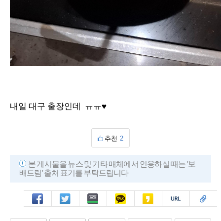
내일 대구 출장인데 ㅠㅠ♥
추천
2
본 게시물을 뉴스 및 기타 매체에서 인용하실 때는 '보
배드림' 출처 표기를 부탁드립니다
페북
트윗
밴드
카톡
카스
복사
스크랩