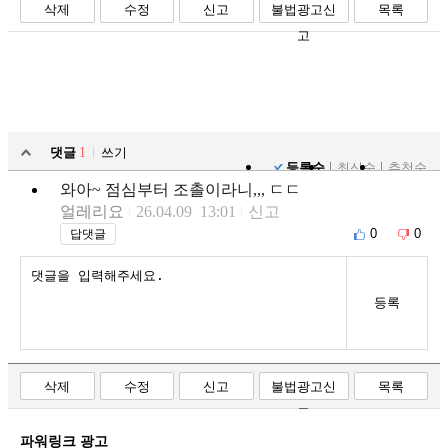
삭제
수정
신고
불법광고신
목록
고
댓글
1
쓰기
등록순
최신순
추천순
와아~ 점심부터 조촐이라니,,, ㄷㄷ
얼레리요
26.04.09 13:01
신고
0
0
답댓글
등록
삭제
수정
신고
불법광고신
목록
고
파워링크 광고