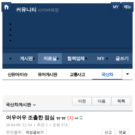
커뮤니티
사이버매장
게시판
자료실
협력업체
MY
글쓰기
신유머/이슈
유머게시판
교통사고
국산차
수입차
내차사진
직찍/특종
자동차사진
후방주의방
레이싱모델
자유사진
군사/무기
이전
다음
목록
국산차게시판
트럭/버스
항공/해운/철도
올드카/추억
오토바이
어우어우 조촐한 점심 ㅠㅠ
(1)
장착시공사진
26.04.09 12:54
추천 2
조회 374
완전볼희
작성글보기
신고
댓글