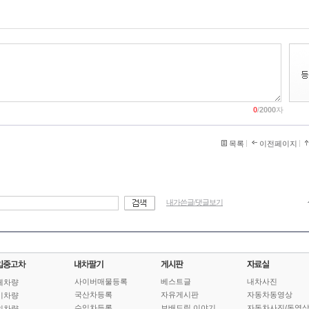
0
/
2000
자
목록
이전페이지
내가쓴글/댓글보기
사이버매물등록
베스트글
내차사진
체차량
국산차등록
자유게시판
자동차동영상
기차량
수입차등록
보배드림 이야기
자동차사진/동영
인차량