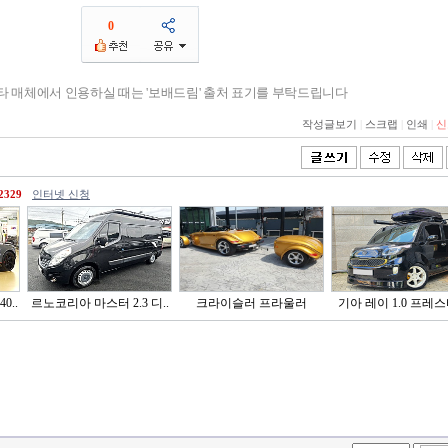
0
기타 매체에서 인용하실 때는 '보배드림' 출처 표기를 부탁드립니다
작성글보기
|
스크랩
|
인쇄
|
신
2329
인터넷 신청
0..
르노코리아 마스터 2.3 디..
크라이슬러 프라울러
기아 레이 1.0 프레