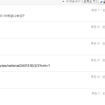
|
내 댓글 보기
추천 1
반
이 아예없나봐요?
추천 0
반
추천 0
반
추천 0
반
_view/national/2401518/2/3?cmt=1
추천 0
반
추천 1
반
데