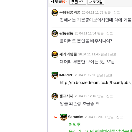
댓글
(6)
|
우당탕쿵덕쿵
26.04.11 11:33
답글
신고
집에서는 기분좋아보이시던데 댁에 거울
팡뇽팡뇽
26.04.11 11:34
답글
신고
룸미러로 본인을 비추시나여?
세기의명물
26.04.11 11:45
답글
신고
대머리 부분만 보이는 듯,,,*.*;;;
IMPPIPE
26.04.11 12:11
답글
신고
http://m.bobaedream.co.kr/board/bbs
잼프시대
26.04.12 12:16
답글
신고
알콜 의존성 조울증 ㅋ
Saramim
26.04.12 20:31
답글
신고
어익후
우리 개그지년 런튀하신줄 알았는