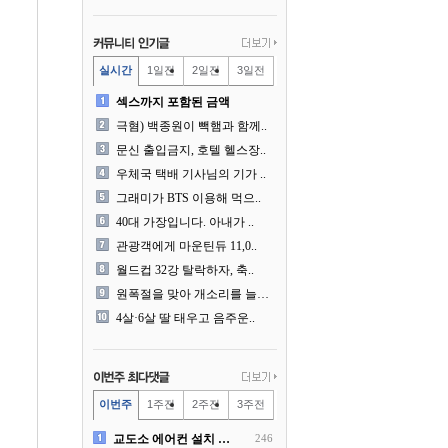
실시간
1일전
2일전
3일전
섹스까지 포함된 금액
극혐) 백종원이 빽햄과 함께..
문신 출입금지, 호텔 헬스장..
우체국 택배 기사님의 기가 ..
그래미가 BTS 이용해 먹으..
40대 가장입니다. 아내가 ..
관광객에게 마운틴듀 11,0..
월드컵 32강 탈락하자, 축..
원폭절을 맞아 개소리를 늘어..
4살·6살 딸 태우고 음주운..
이번주
1주전
2주전
3주전
교도소 에어컨 설치 논란....
246