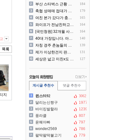
부산 스타벅스 근황 ㅎㄷㄷ
184
축협 성매매 접대가 더 충격..
179
여친 본가 갔다가 충격 먹은..
165
와이프가 전남친하고 해외여행..
164
[국민청원] 32개월 사랑하..
164
40대 가장입니다. 아내가 ..
140
고
자칭 경주 촌놈들의 국내 여..
139
제가 이상한건지 판단 부탁드..
131
세상은 넓고 미친x도 많네?
127
게시글 추천수
댓글 추천수
스티지
윈스9192
3062
달리는신짱구
1977
바이킹발할라
1239
풍라클
807
윤혜아빠
797
wonder2569
786
팔딱팔딱불고기
779