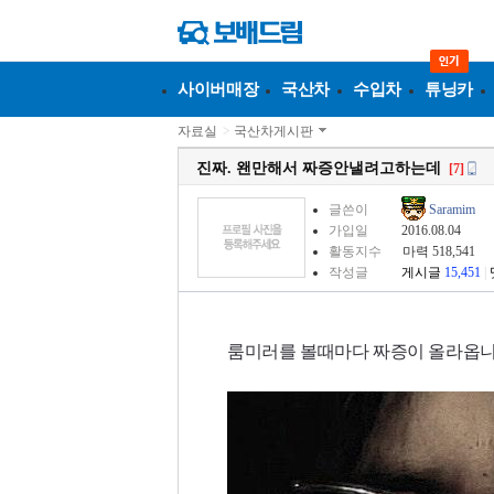
사이버매장
국산차
수입차
튜닝카
자료실
>
국산차게시판
진짜. 왠만해서 짜증안낼려고하는데
[7]
글쓴이
Saramim
가입일
2016.08.04
활동지수
마력 518,541
작성글
게시글
15,451
|
룸미러를 볼때마다 짜증이 올라옵