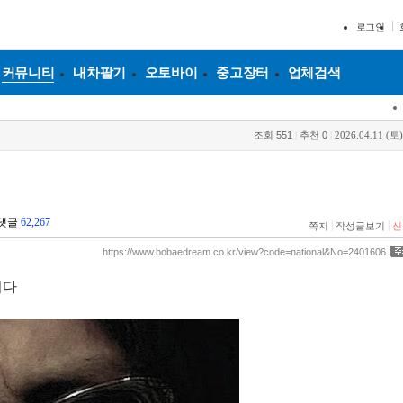
로그인
커뮤니티
내차팔기
오토바이
중고장터
업체검색
조회
551
|
추천
0
|
2026.04.11 (토)
댓글
62,267
|
|
쪽지
작성글보기
신
https://www.bobaedream.co.kr/view?code=national&No=2401606
니다