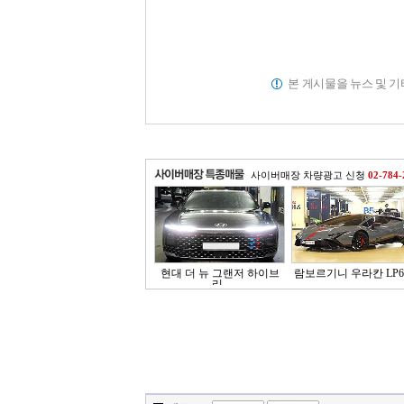
본 게시물을 뉴스 및 
사이버매장 차량광고 신청
02-784-
현대 더 뉴 그랜저 하이브
람보르기니 우라칸 LP64
리..