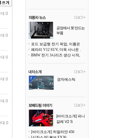
대 0
공장에서 못 만드는
부품
대 0
3D 프린팅으로 찍
어낸다
포드 보급형 전기 픽업, 이름은 `패덤`
페라리 V12 SUV, 더욱 사나운 얼굴로 돌아온다
BMW 전기 3시리즈 생산 시작, 뮌헨 공장은 전기차 전용으로 전환
대 0
대 0
경차에스틱
대 0
[바이크소개] 파니
갈레 V2 S
대 0
[바이크소개] 히말라얀 450
[신차소개] 볼보 EX30