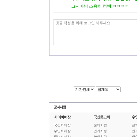
그지마냥 조용히 컴백 ㅋㅋㅋㅋ
국산차매장
전체차량
전
수입차매장
인기차량
인
튜닝카매장
확인차량
확