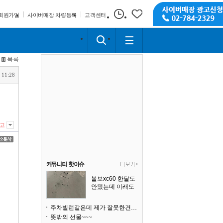
회원가입
사이버매장 차량등록
고객센터
목록
 11:28
고
볼보xc60 한달도
안됐는데 이래도
되나요?
주차빌런같은데 제가 잘못한건가요
뜻밖의 선물~~~