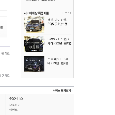
벤츠 마이바흐
EQS (24년~현
재)
2024년식
BMW 7시리즈 7
세대 (22년~현재)
2025년식
맨위로
포르쉐 911 8세
대 (19년~현재)
2026년식
오토바이
이벤트
상