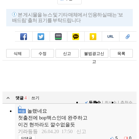
본 게시물을 뉴스 및 기타 매체에서 인용하실 때는 '보
배드림' 출처 표기를 부탁드립니다
페북
트윗
밴드
카톡
카스
복사
스크랩
삭제
수정
신고
불법광고신
목록
고
댓글
4
쓰기
등록순
최신순
추천순
놀랬네요
베플
첫출전에 bop맥스인데 완주하고
이건 현까라도 깔수없을듯
기라등등
26.04.20 17:50
신고
5
0
답댓글