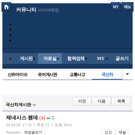
커뮤니티
사이버매장
게시판
자료실
협력업체
MY
글쓰기
신유머/이슈
유머게시판
교통사고
국산차
수입차
내차사진
직찍/특종
자동차사진
후방주의방
레이싱모델
자유사진
군사/무기
이전
다음
목록
국산차게시판
트럭/버스
항공/해운/철도
올드카/추억
오토바이
제네시스 뭔데
(4)
장착시공사진
26.04.20 17:31
추천 21
조회 2014
Saramim
작성글보기
신고
댓글