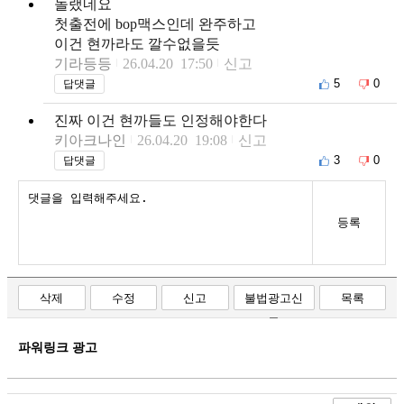
놀랬네요
첫출전에 bop맥스인데 완주하고
이건 현까라도 깔수없을듯
기라등등
26.04.20 17:50
신고
5
0
답댓글
진짜 이건 현까들도 인정해야한다
키아크나인
26.04.20 19:08
신고
3
0
답댓글
등록
삭제
수정
신고
불법광고신
목록
고
파워링크 광고