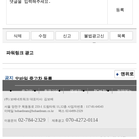
등록
삭제
수정
신고
불법광고신
목록
고
파워링크 광고
맨위로
공지
모바일 중고차 등록
로그인
회원가입
앱설치
PC버전
전체메뉴
(주) 보배네트워크 대표이사: 김보배
서울 양천구 목동동로 233-1 드림타워 11,12층
사업자번호 : 117-81-64543
이메일 bobaedream@bobaedream.co.kr
팩스 02-6499-2329
02-784-2329
070-4272-0114
이용문의
제휴광고
고객센터
제휴/광고
제안/건의
이용약관
개인정보처리방침