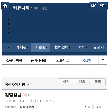
커뮤니티
사이버매장
게시판
자료실
협력업체
MY
글쓰기
신유머/이슈
유머게시판
교통사고
국산차
수입차
내차사진
직찍/특종
자동차사진
후방주의방
레이싱모델
자유사진
군사/무기
이전
다음
목록
국산차게시판
트럭/버스
항공/해운/철도
올드카/추억
오토바이
김딸칠님
(2)
장착시공사진
26.05.02 11:41
추천 4
조회 217
Saramim
작성글보기
신고
댓글