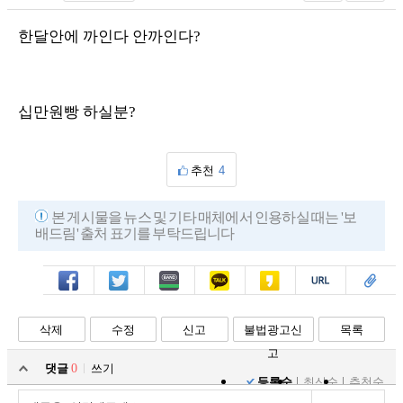
한달안에 까인다 안까인다?
십만원빵 하실분?
추천
4
본 게시물을 뉴스 및 기타 매체에서 인용하실 때는 '보
배드림' 출처 표기를 부탁드립니다
페북
트윗
밴드
카톡
카스
복사
스크랩
삭제
수정
신고
불법광고신
목록
고
댓글
0
쓰기
등록순
최신순
추천순