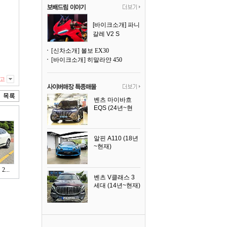
[바이크소개] 파니
갈레 V2 S
[신차소개] 볼보 EX30
[바이크소개] 히말라얀 450
고
벤츠 마이바흐
EQS (24년~현
재)
2024년식
알핀 A110 (18년
~현재)
2021년식
...
벤츠 V클래스 3
세대 (14년~현재)
2023년식