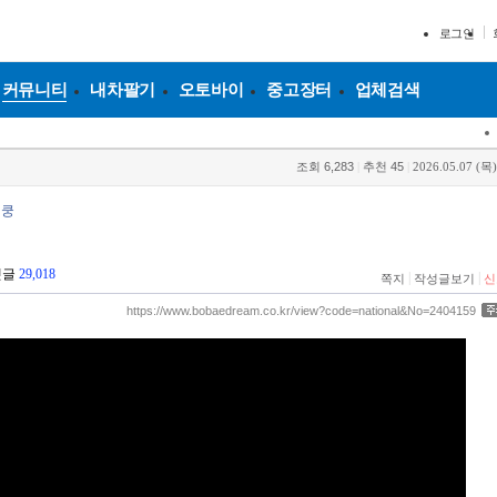
로그인
커뮤니티
내차팔기
오토바이
중고장터
업체검색
조회
6,283
|
추천
45
|
2026.05.07 (목)
덕쿵
댓글
29,018
|
|
쪽지
작성글보기
신
https://www.bobaedream.co.kr/view?code=national&No=2404159