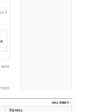
대 0
맨위로