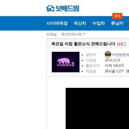
사이버매장
국산차
수입차
튜닝카
자료실
>
국산차게시판
목요일 아침 좋은소식 전해드립니다
[13]
글쓴이
우당탕쿵
가입일
2014.12.31
활동지수
마력 168,655
작성글
게시글
3,257
|