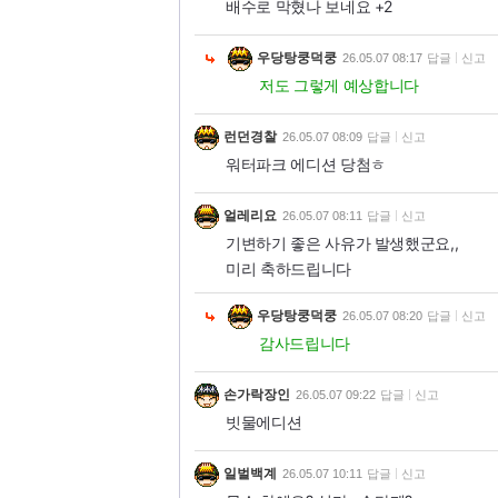
배수로 막혔나 보네요 +2
우당탕쿵덕쿵
26.05.07 08:17
답글
신고
저도 그렇게 예상합니다
런던경찰
26.05.07 08:09
답글
신고
워터파크 에디션 당첨ㅎ
얼레리요
26.05.07 08:11
답글
신고
기변하기 좋은 사유가 발생했군요,,
미리 축하드립니다
우당탕쿵덕쿵
26.05.07 08:20
답글
신고
감사드립니다
손가락장인
26.05.07 09:22
답글
신고
빗물에디션
일벌백계
26.05.07 10:11
답글
신고