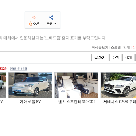
45
기타 매체에서 인용하실 때는 '보배드림' 출처 표기를 부탁드립니다
작성글보기
|
스크랩
|
인쇄
|
신
2329
인터넷 신청
..
기아 쏘울 EV
벤츠 스프린터 319 CDI
제네시스 GV80 쿠페 2