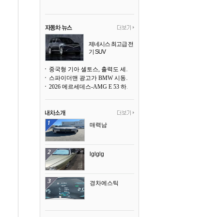
제네시스 최고급 전
기 SUV
곧 베일을 벗는다
중국형 기아 셀토스, 출력도 세지고 27인치 초대형 디스플레이까지
스파이더맨 광고가 BMW 시동화면을 점령하다, 오너들은 불만
2026 메르세데스-AMG E 53 하이브리드 왜건 시승기
매력남
lglglg
경차에스틱