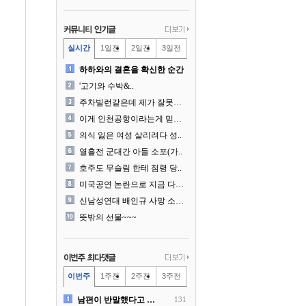
실시간
1일전
2일전
3일전
하하와의 결혼을 확신한 순간
'고기와 수박&..
주차빌런같은데 제가 잘못한건..
이게 인천공항이라는게 믿겨지..
의식 잃은 여성 살리려다 성..
열흘전 군대간 아들 소포(가..
호주도 무슬림 한테 점령 당..
미국공연 논란으로 지금 다시..
신남성연대 배인규 사망 소식..
뜻밖의 선물~~~
이번주
1주전
2주전
3주전
남편이 반말했다고 똑같이 반..
131