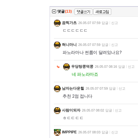
댓글
(13)
|
끔찍가츠
26.05.07 07:59
답글
신고
ㄷㄷㄷㄷㄷㄷ
혀니마니
26.05.07 07:59
답글
신고
파노라마나 썬룹이 달려있나요?
우당탕쿵덕쿵
26.05.07 08:16
답글
신고
네 파노라마죠
남자는다운힐
26.05.07 07:59
답글
신고
추천 2점 접니다
사람이되자
26.05.07 08:02
답글
신고
ㅎㄷㄷㄷㄷ
IMPPIPE
26.05.07 08:03
답글
신고