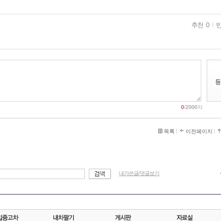
추천 0
반
0
/
2000
자
목록
이전페이지
내가쓴글/댓글보기