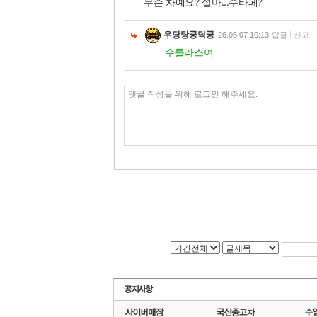
무슨 차예요? 설마...수타페?
우당탕쿵덕쿵
26.05.07 10:13
답글
신고
수틀라스여