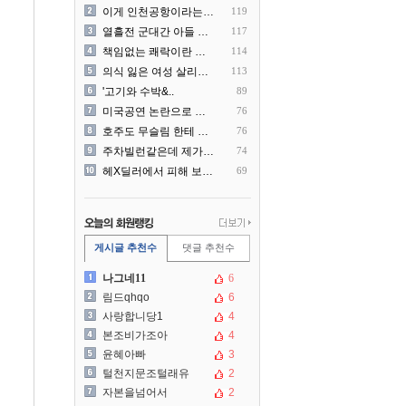
이게 인천공항이라는게 믿겨지..
119
열흘전 군대간 아들 소포(가..
117
책임없는 쾌락이란 말에 빡친..
114
의식 잃은 여성 살리려다 성..
113
'고기와 수박&..
89
미국공연 논란으로 지금 다시..
76
호주도 무슬림 한테 점령 당..
76
주차빌런같은데 제가 잘못한건..
74
헤X딜러에서 피해 보신분 더..
69
게시글 추천수
댓글 추천수
나그네11
6
림드qhqo
6
사랑합니당1
4
본조비가조아
4
윤혜아빠
3
털천지문조털래유
2
자본을넘어서
2