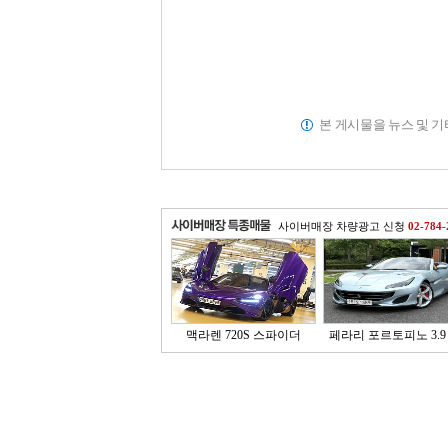
본 게시물을 뉴스 및 
사이버매장 차량광고 신청
02-784-
맥라렌 720S 스파이더
페라리 포르토피노 3.9 V