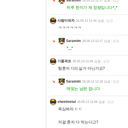
Saramim
26.05.13 12:17
답글
신고
하루 한끼가 제 정량입니다*_*
사람이되자
26.05.13 11:44
답글
신고
ㅋㅋㅋㅋㅋㅋ
Saramim
26.05.13 12:17
답글
신고
*__*
기품격조
26.05.13 11:45
답글
신고
형혼자 다드실거 아닌가요?
Saramim
26.05.13 12:18
답글
신고
매맞는 남편 접니다
sheetmetal
26.05.13 11:56
답글
신고
욕심봐라 ㄷㄷ
저걸 혼자 다 먹는다고?