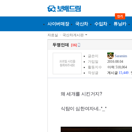
사이버매장
국산차
수입차
튜닝카
자료실
>
국산차게시판
두명인데
[16]
글쓴이
Saramim
가입일
2016.08.04
활동지수
마력 518,064
작성글
게시글
15,449
|
왜 세개를 시킨거지?
식탐이 심한여자네..*_*