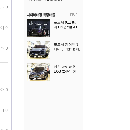
대 0
포르쉐 911 8세
대 (19년~현재)
대 0
2026년식
포르쉐 카이엔 3
대 0
세대 (19년~현재)
2024년식
벤츠 마이바흐
EQS (24년~현
재)
2024년식
대 0
대 0