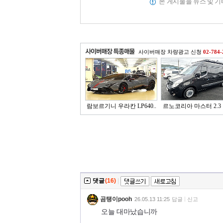
본 게시물을 뉴스 및 
사이버매장 차량광고 신청
02-784-
람보르기니 우라칸 LP640..
르노코리아 마스터 2.3 
댓글
(16)
|
곰탱이pooh
26.05.13 11:25
답글
신고
오늘 대마났습니까