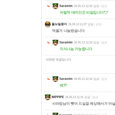
Saramim
26.05.13 12:16
답글
신고
자발적 대마인건 비밀입니다*_*
올뉴밀몽이
26.05.13 11:27
답글
신고
먹을거 나눔받습니다
Saramim
26.05.13 12:16
답글
신고
지식나눔 가능합니다
삭제된 댓글입니다.
Saramim
26.05.13 12:16
답글
신고
례??
IMPPIPE
26.05.13 11:31
답글
신고
사라밈님이 뺏어 드실걸 예상해서가 아