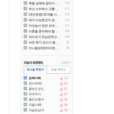
축협 성매매 접대가 더 충격..
176
부산 스타벅스 근황 ㅎㄷㄷ
171
[국민청원] 32개월 사랑하..
124
제가 이상한건지 판단 부탁드..
120
자식농사 망친 순대국집 사장..
115
이혼을 준비해야 할 것 같습..
109
와이프가 전남친하고 해외여행..
108
여친 본가 갔다가 충격 먹은..
95
카니발은6천마다엔진점검을해야..
83
게시글 추천수
댓글 추천수
윤혜아빠
127
윈스9192
91
클로드코드
87
여우타기
57
클리프행어
46
마틸다88
46
개같은남자
43