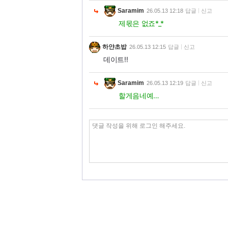
Saramim
26.05.13 12:18
답글
신고
제몫은 없죠*_*
하얀초밥
26.05.13 12:15
답글
신고
데이트!!
Saramim
26.05.13 12:19
답글
신고
할게음네예…