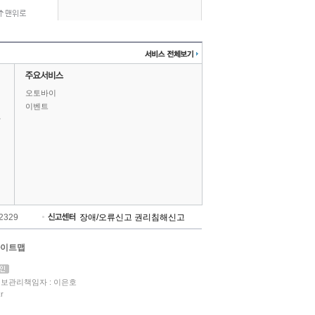
오토바이
이벤트
상
-2329
장애/오류신고
권리침해신고
이트맵
보관리책임자 : 이은호
r