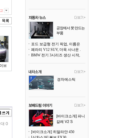
고
공장에서 못 만드는
부품
3D 프린팅으로 찍
어낸다
포드 보급형 전기 픽업, 이름은 `패덤`
페라리 V12 SUV, 더욱 사나운 얼굴로 돌아온다
BMW 전기 3시리즈 생산 시작, 뮌헨 공장은 전기차 전용으로 전환
하이브
경차에스틱
[바이크소개] 파니
갈레 V2 S
대 0
[바이크소개] 히말라얀 450
[신차소개] 볼보 EX30