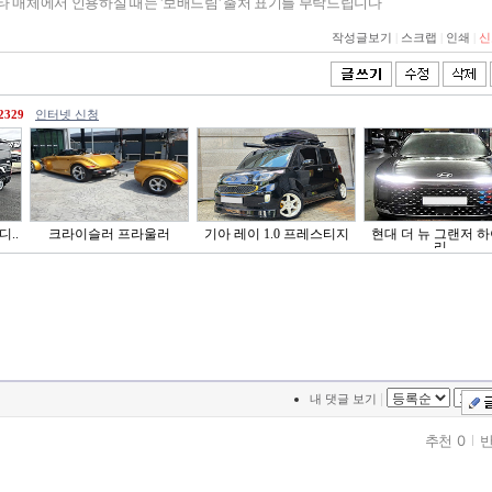
기타 매체에서 인용하실 때는 '보배드림' 출처 표기를 부탁드립니다
작성글보기
|
스크랩
|
인쇄
|
신
2329
인터넷 신청
디..
크라이슬러 프라울러
기아 레이 1.0 프레스티지
현대 더 뉴 그랜저 
리..
|
내 댓글 보기
추천 0
반