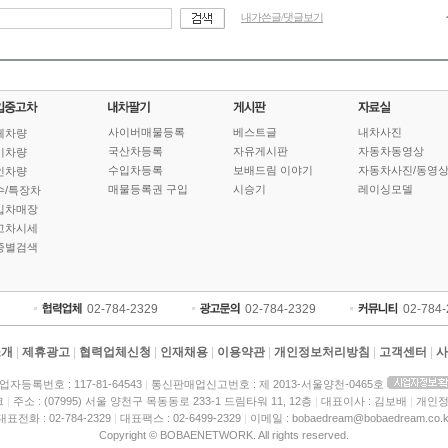
내가쓴글/댓글보기
사이버매물등록
베스트글
내차사진
체차량
국산차등록
자유게시판
자동차동영상
기차량
수입차등록
보배드림 이야기
자동차사진/동영
인차량
매물등록권 구입
시승기
레이싱모델
수/특장차
입차매장
고차시세
종별검색
02-784-2329
02-784-2329
02-784
소개
|
제휴광고
|
협력업체신청
|
인재채용
|
이용약관
|
개인정보처리방침
|
고객센터
|
사
업자등록번호 : 117-81-64543
|
통신판매업신고번호 : 제 2013-서울양천-0465호
크
|
주소 : (07995) 서울 양천구 목동동로 233-1 드림타워 11, 12층
|
대표이사 : 김보배
|
개인정
대표전화 : 02-784-2329
|
대표팩스 : 02-6499-2329
|
이메일 : bobaedream@bobaedream.co.k
Copyright © BOBAENETWORK. All rights reserved.