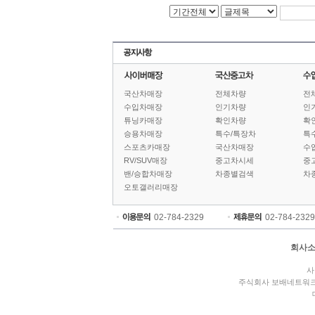
국산차매장
전체차량
전
수입차매장
인기차량
인
튜닝카매장
확인차량
확
승용차매장
특수/특장차
특
스포츠카매장
국산차매장
수
RV/SUV매장
중고차시세
중
밴/승합차매장
차종별검색
차
오토갤러리매장
02-784-2329
02-784-2329
회사
사
주식회사 보배네트워