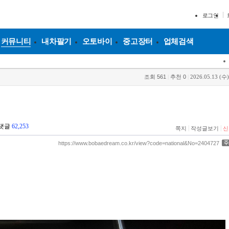
로그인
커뮤니티
내차팔기
오토바이
중고장터
업체검색
조회
561
|
추천
0
|
2026.05.13 (수)
댓글
62,253
|
|
쪽지
작성글보기
신
https://www.bobaedream.co.kr/view?code=national&No=2404727