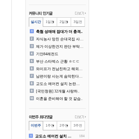
실시간
1일전
2일전
3일전
축협 성매매 접대가 더 충격..
자식농사 망친 순대국집 사장..
제가 이상한건지 판단 부탁드..
기안84레전드
부산 스타벅스 근황 ㅎㄷㄷ
와이프가 전남친하고 해외여행..
남편이랑 사는게 숨막힌다는 ..
교도소 에어컨 설치 논란....
[국민청원] 32개월 사랑하..
이혼을 준비해야 할 것 같습..
이번주
1주전
2주전
3주전
교도소 에어컨 설치 논란....
184