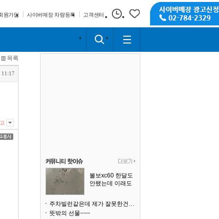
회원가입
사이버매장 차량등록
고객센터
목록
 11:17
고
볼보xc60 한달도
안됐는데 이래도
되나요?
주차빌런같은데 제가 잘못한건가요
뜻밖의 선물~~~