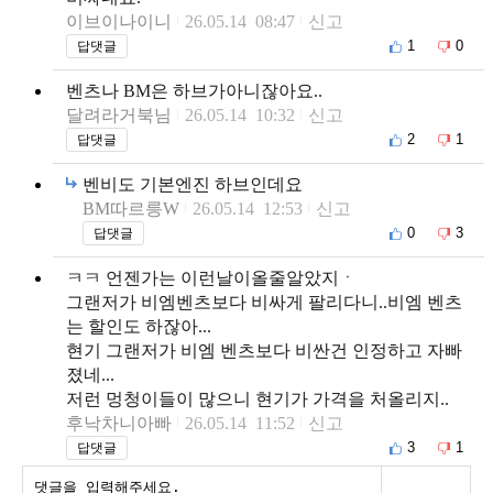
이브이나이니
26.05.14 08:47
신고
1
0
답댓글
벤츠나 BM은 하브가아니잖아요..
달려라거북님
26.05.14 10:32
신고
2
1
답댓글
벤비도 기본엔진 하브인데요
BM따르릉W
26.05.14 12:53
신고
0
3
답댓글
ㅋㅋ 언젠가는 이런날이올줄알았지ㆍ
그랜저가 비엠벤츠보다 비싸게 팔리다니..비엠 벤츠
는 할인도 하잖아...
현기 그랜저가 비엠 벤츠보다 비싼건 인정하고 자빠
졌네...
저런 멍청이들이 많으니 현기가 가격을 처올리지..
후낙차니아빠
26.05.14 11:52
신고
3
1
답댓글