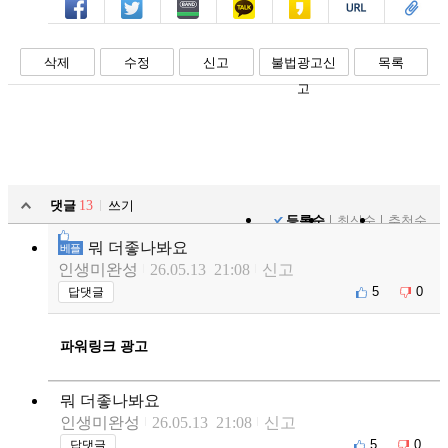
페북
트윗
밴드
카톡
카스
복사
스크랩
삭제
수정
신고
불법광고신
목록
고
댓글
13
쓰기
등록순
최신순
추천순
뭐 더좋나봐요
베플
인생미완성
26.05.13 21:08
신고
5
0
답댓글
파워링크 광고
뭐 더좋나봐요
인생미완성
26.05.13 21:08
신고
5
0
답댓글