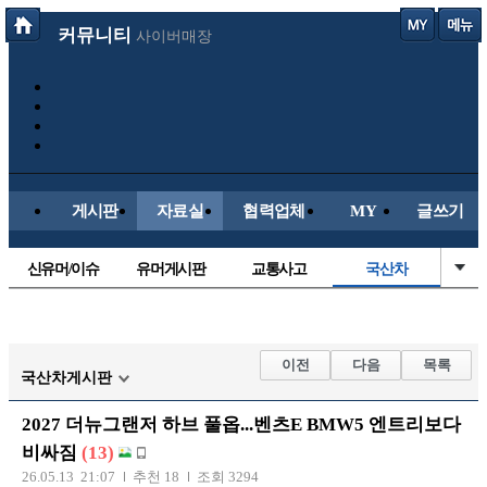
커뮤니티
사이버매장
게시판
자료실
협력업체
MY
글쓰기
신유머/이슈
유머게시판
교통사고
국산차
수입차
내차사진
직찍/특종
자동차사진
후방주의방
레이싱모델
자유사진
군사/무기
이전
다음
목록
국산차게시판
트럭/버스
항공/해운/철도
올드카/추억
오토바이
2027 더뉴그랜저 하브 풀옵...벤츠E BMW5 엔트리보다
장착시공사진
비싸짐
(13)
26.05.13 21:07
추천 18
조회 3294