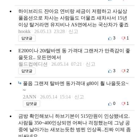
하이브리드 쟌아요 연비랑 세금이 저렴하고 사실상
풀옵션으로 차사는 사람들도 더물죠 새차사서 15년
이상 탈거라면 유지비나 AS면에서는 국산차가 좋죠
hookk
26.05.13 23:28
신고
3
1
답댓글
E200이나 20i탈바엔 동 가격대 그랜저가 만족감이 좋
을듯요.. 모든면에서
월드컵에디션
26.05.14 07:21
신고
3
2
답댓글
풀옵 그랜져 탈바엔 동가격대 g80이 훨 나을듯요~
~
2ANN
26.05.14 15:14
신고
0
1
답댓글
금방 확인해보니 하브기본이 515만원이 인상됐네요.
사람들 350~400인상되면 어쩌나 걱정했는데 그냥 공
중에 날아가는 새보는듯한 벙찐 인상폭..진짜 이제 좀
비싸네요.