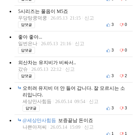
5시리즈는 풀옵이 M5죠
우당탕쿵덕쿵
26.05.13 21:15
신고
3
0
답댓글
좋아 좋아...
일번은나
26.05.13 21:16
신고
3
0
답댓글
외산차는 유지비가 비싸서..
갔슈
26.05.13 22:12
신고
3
2
답댓글
오히려 유지비 더 안 들어 갑니다. 잘 모르시는 소
리입니다.
세상만사힘듬
26.05.14 09:54
신고
3
3
답댓글
@세상만사힘듬
보증끝남 돈이죠
나쁜아저씨
26.05.14 15:09
신고
1
1