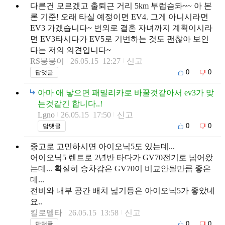
다른건 모르겠고 출퇴근 거리 5km 부럽슴돠~~ 아 본
론 기준! 오래 타실 예정이면 EV4. 그게 아니시라면
EV3 가겠습니다~ 번외로 결혼 자녀까지 계획이시라
면 EV3타시다가 EV5로 기변하는 것도 괜찮아 보인
다는 저의 의견입니다~
RS붕붕이
26.05.15 12:27
신고
0
0
답댓글
아마 애 낳으면 패밀리카로 바꿀것같아서 ev3가 맞
는것같긴 합니다..!
Lgno
26.05.15 17:50
신고
0
0
답댓글
중고로 고민하시면 아이오닉5도 있는데...
어이오닉5 렌트로 2년반 타다가 GV70전기로 넘어왔
는데... 확실히 승차감은 GV70이 비교안될만큼 좋은
데...
전비와 내부 공간 배치 넓기등은 아이오닉5가 좋았네
요..
킬로델타
26.05.15 13:58
신고
0
0
답댓글