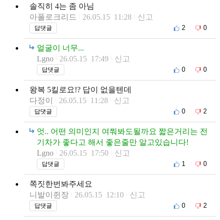
솔직히 4는 좀 아님
아폴로크리드
26.05.15 11:28
신고
2
0
답댓글
얼굴이 너무...
Lgno
26.05.15 17:49
신고
0
0
답댓글
왕복 5킬로요!? 답이 없을텐데
다정이
26.05.15 11:28
신고
0
2
답댓글
엇.. 어떤 의미인지 여쭤봐도될까요 짧은거리는 전
기차가 좋다고 해서 좋은줄만 알고있습니다!
Lgno
26.05.15 17:50
신고
1
0
답댓글
쪽짓한번봐주세요
니발이쥔장
26.05.15 12:10
신고
0
2
답댓글