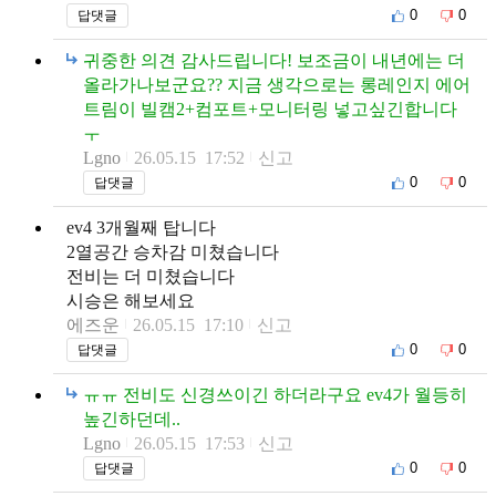
0
0
답댓글
귀중한 의견 감사드립니다! 보조금이 내년에는 더
올라가나보군요?? 지금 생각으로는 롱레인지 에어
트림이 빌캠2+컴포트+모니터링 넣고싶긴합니다
ㅜ
Lgno
26.05.15 17:52
신고
0
0
답댓글
ev4 3개월째 탑니다
2열공간 승차감 미쳤습니다
전비는 더 미쳤습니다
시승은 해보세요
에즈운
26.05.15 17:10
신고
0
0
답댓글
ㅠㅠ 전비도 신경쓰이긴 하더라구요 ev4가 월등히
높긴하던데..
Lgno
26.05.15 17:53
신고
0
0
답댓글