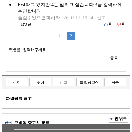
Ev4타고 있지만 4는 말리고 싶습니다.3을 강력하게
추천합니다.
즐길수없으면피하라
26.05.15 19:54
신고
0
0
답댓글
1
2
등록
삭제
수정
신고
불법광고신
목록
고
파워링크 광고
맨위로
공지
모바일 중고차 등록