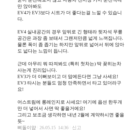
만 앉아봐도
EV4가 EV3보다 시트가 더 좋다는걸 느낄 수 있습니
다.
EV4 실내공간의 경우 앞뒤로 긴 형태라 뒷자석 무릎
공간은 과장 좀 보태서 그랜저만큼 넓게 느껴집니다.
물론 폭이 좀 좁기는 하지만 앞뒤로 넓어서 뒤에 앉아
도 넓다는 느낌이 듭니다.
근데 아무리 뭐 따져봐도 (특히 첫차는) 딱 꽂히는차
사는게 진리입니다.
EV3가 더 이뻐보이고 더 맘에든다면 그냥 사세요!
EV3 타시는 분들도 엄청 만족하면서 타고 있더라구
요!
어스트림에 롱레인지로 사세요! 여기에 욥션 한두개
만 더 넣어서 사면 딱 좋을거에요!
그리고 보조금 생각하면 내년 2월에 계약하시면 좋을
듯~
삐돌이얌
26.05.15 14:36
신고