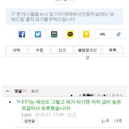
본 게시물을 뉴스 및 기타 매체에서 인용하실 때는 '보
배드림' 출처 표기를 부탁드립니다
페북
트윗
밴드
카톡
카스
복사
스크랩
삭제
수정
신고
불법광고신
목록
고
댓글
67
쓰기
등록순
최신순
추천순
EV5는 예산도 그렇고 제가 타기엔 아직 급이 높은
것같아서 보류했습니다!
Lgno
26.05.15 17:49
신고
0
0
답댓글