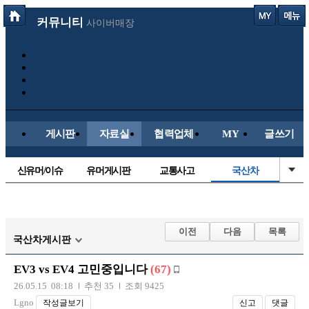
커뮤니티
사이버매장
게시판
자료실
협력업체
MY
글쓰기
신유머/이슈
유머게시판
교통사고
국산차
수입차
내차사진
직찍/특종
자동차사진
후방주의방
레이싱모델
자유사진
군사/무기
이전
다음
목록
국산차게시판
트럭/버스
항공/해운/철도
올드카/추억
오토바이
EV3 vs EV4 고민중입니다
(67)
장착시공사진
26.05.15 08:18
추천 35
조회 9425
Lgno
작성글보기
신고
댓글