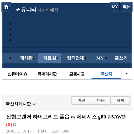
커뮤니티
사이버매장
게시판
자료실
협력업체
MY
글쓰기
신유머/이슈
유머게시판
교통사고
국산차
수입차
내차사진
직찍/특종
자동차사진
후방주의방
레이싱모델
자유사진
군사/무기
이전
다음
목록
국산차게시판
트럭/버스
항공/해운/철도
올드카/추억
오토바이
신형그랜저 하이브리드 풀옵 vs 제네시스 g80 2.5AWD
장착시공사진
(8)
26.05.15 19:16
추천 0
조회 1085