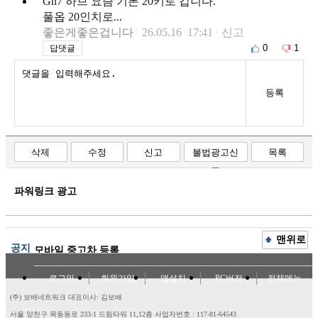
Gn7 하브 요즘 기본 20키로 갑니다.
풀옵 20인치로...
좋은게좋은겁니다
26.05.16 17:41
신고
0
1
답댓글
등록
삭제
수정
신고
불법광고신
목록
고
파워링크 광고
맨위로
공지
모바일 중고차 등록
로그인
회원가입
앱설치
PC버전
전체메뉴
(주) 보배네트워크 대표이사: 김보배
서울 양천구 목동동로 233-1 드림타워 11,12층
사업자번호 : 117-81-64543