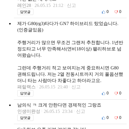
레인28
26.05.15 21:12
신고
0
0
답댓글
제가 G80(rg3)타다가 GN7 하이브리드 탔었습니다.
(인증글있음)
주행거리가 많으면 무조건 그랜저 추천합니다. 1년반
정도타고 너무 만족해서(연비18이상) 팰리하브로 넘
어왔습니다.
그런데 주행거리 적고 보여지는게 중요하시면 G80
권해드립니다. 저는 2열 전동시트까지 거의 풀옵션했
더니 타는 사람마다 차좋다고 하더라고요.
패럴랙스
26.05.15 21:40
신고
0
0
답댓글
남의식 ㅋ 크게 안한다면 경제적인 그랑죠
인생미완성
26.05.15 23:34
신고
0
0
답댓글