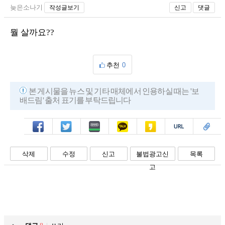
늦은소나기
작성글보기
신고
댓글
뭘 살까요??
추천
0
본 게시물을 뉴스 및 기타 매체에서 인용하실 때는 '보
배드림' 출처 표기를 부탁드립니다
페북
트윗
밴드
카톡
카스
복사
스크랩
삭제
수정
신고
불법광고신
목록
고