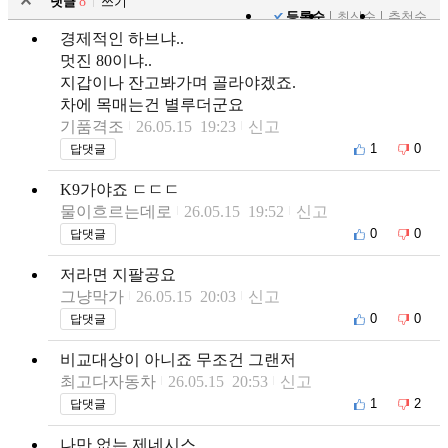
댓글
8
쓰기
등록순
최신순
추천순
경제적인 하브냐..
멋진 80이냐..
지갑이나 잔고봐가며 골라야겠죠.
차에 목매는건 별루더군요
기품격조
26.05.15 19:23
신고
1
0
답댓글
K9가야죠 ㄷㄷㄷ
물이흐르는데로
26.05.15 19:52
신고
0
0
답댓글
저라면 지팔공요
그냥막가
26.05.15 20:03
신고
0
0
답댓글
비교대상이 아니죠 무조건 그랜저
최고다자동차
26.05.15 20:53
신고
1
2
답댓글
나만 없는 제네시스