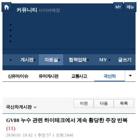
커뮤니티
사이버매장
게시판
자료실
협력업체
MY
글쓰기
신유머/이슈
유머게시판
교통사고
국산차
수입차
내차사진
직찍/특종
자동차사진
후방주의방
레이싱모델
자유사진
군사/무기
이전
다음
목록
국산차게시판
트럭/버스
항공/해운/철도
올드카/추억
오토바이
GV80 누수 관련 하이테크에서 계속 황당한 주장 반복
장착시공사진
(11)
26.06.01 19:42
추천 57
조회 2446