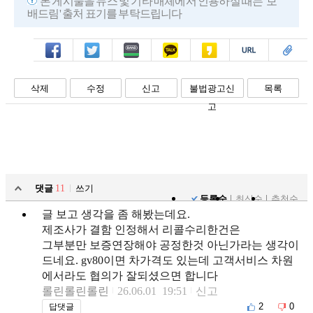
본 게시물을 뉴스 및 기타 매체에서 인용하실 때는 '보
배드림' 출처 표기를 부탁드립니다
페북
트윗
밴드
카톡
카스
복사
스크랩
삭제
수정
신고
불법광고신
목록
고
댓글
11
쓰기
등록순
최신순
추천순
글 보고 생각을 좀 해봤는데요.
제조사가 결함 인정해서 리콜수리한건은
그부분만 보증연장해야 공정한것 아닌가라는 생각이
드네요. gv80이면 차가격도 있는데 고객서비스 차원
에서라도 협의가 잘되셨으면 합니다
롤린롤린롤린
26.06.01 19:51
신고
2
0
답댓글