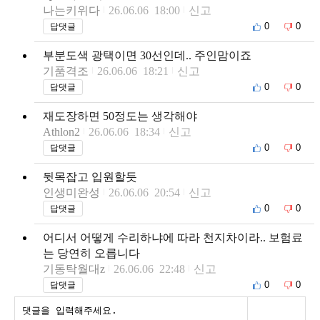
나는키위다
26.06.06 18:00
신고
0
0
답댓글
부분도색 광택이면 30선인데.. 주인맘이죠
기품격조
26.06.06 18:21
신고
0
0
답댓글
재도장하면 50정도는 생각해야
Athlon2
26.06.06 18:34
신고
0
0
답댓글
뒷목잡고 입원할듯
인생미완성
26.06.06 20:54
신고
0
0
답댓글
어디서 어떻게 수리하냐에 따라 천지차이라.. 보험료
는 당연히 오릅니다
기동탁월대z
26.06.06 22:48
신고
0
0
답댓글