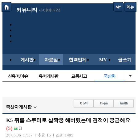
커뮤니티
사이버매장
게시판
자료실
협력업체
MY
글쓰기
신유머/이슈
유머게시판
교통사고
국산차
수입차
내차사진
직찍/특종
자동차사진
후방주의방
레이싱모델
자유사진
군사/무기
이전
다음
목록
국산차게시판
트럭/버스
항공/해운/철도
올드카/추억
오토바이
K5 뒤를 스쿠터로 살짝쿵 해버렸는데 견적이 궁금해요
장착시공사진
(5)
26.06.06 17:57
추천 16
조회 1495