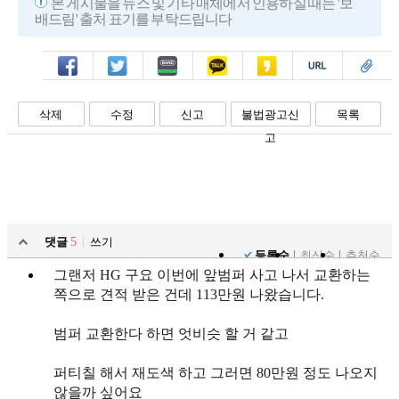
본 게시물을 뉴스 및 기타 매체에서 인용하실 때는 '보
배드림' 출처 표기를 부탁드립니다
페북
트윗
밴드
카톡
카스
복사
스크랩
삭제
수정
신고
불법광고신
목록
고
댓글
5
쓰기
등록순
최신순
추천순
그랜저 HG 구요 이번에 앞범퍼 사고 나서 교환하는
쪽으로 견적 받은 건데 113만원 나왔습니다.
범퍼 교환한다 하면 엇비슷 할 거 같고
퍼티칠 해서 재도색 하고 그러면 80만원 정도 나오지
않을까 싶어요