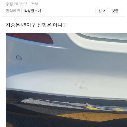
수정 26.06.06 17:58
만약에요
작성글보기
신고
댓글
치종은 k5이구 신형은 아니구