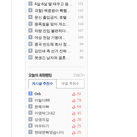
4살·6살 딸 태우고 음주운..
151
극혐) 백종원이 빽햄과 함께..
142
문신 출입금지, 호텔 헬스장..
138
원폭절을 맞아 개소리를 늘어..
124
차량 진입 불편하다고 도로 ..
107
여성 전담 기동대 ..
104
중국 반도체 회사 창신메모리..
94
김민새 측 선거 진짜 더럽게..
82
못생긴 남자와 결혼해서 후회..
80
게시글 추천수
댓글 추천수
Orb
84
마틸다88
79
윤혜아빠
69
이명박그네2
45
상생의길
26
여우타기
25
한때문빠였습니다
25