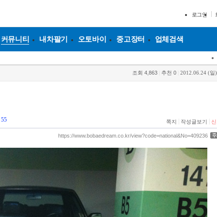
로그인
커뮤니티
내차팔기
오토바이
중고장터
업체검색
조회
4,863
|
추천
0
|
2012.06.24 (일)
55
|
|
쪽지
작성글보기
신
https://www.bobaedream.co.kr/view?code=national&No=409236