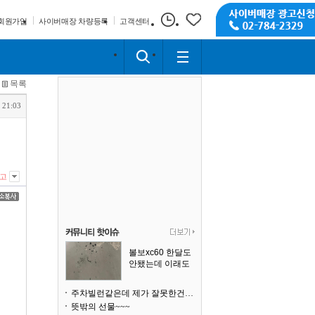
회원가입
사이버매장 차량등록
고객센터
목록
 21:03
고
볼보xc60 한달도
안됐는데 이래도
되나요?
주차빌런같은데 제가 잘못한건가요
뜻밖의 선물~~~