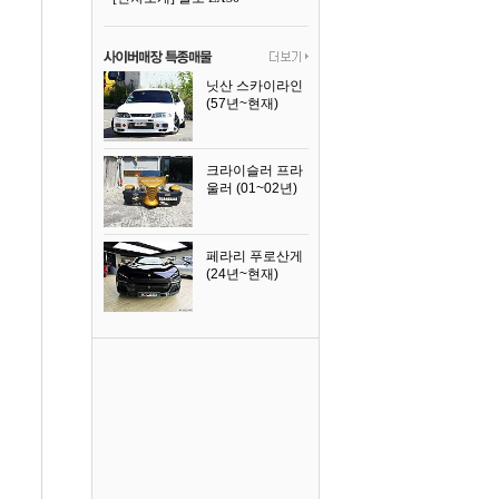
닛산 스카이라인
(57년~현재)
1996년식
크라이슬러 프라
울러 (01~02년)
2002년식
페라리 푸로산게
(24년~현재)
2024년식