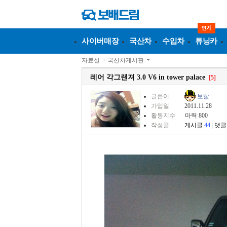
사이버매장
국산차
수입차
튜닝카
자료실
>
국산차게시판
레어 각그랜져 3.0 V6 in tower palace
[5]
글쓴이
보빨
가입일
2011.11.28
활동지수
마력 800
작성글
게시글
44
|
댓글