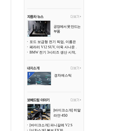
공장에서 못 만드는
부품
3D 프린팅으로 찍
어낸다
포드 보급형 전기 픽업, 이름은 `패덤`
페라리 V12 SUV, 더욱 사나운 얼굴로 돌아온다
BMW 전기 3시리즈 생산 시작, 뮌헨 공장은 전기차 전용으로 전환
경차에스틱
[바이크소개] 히말
라얀 450
[바이크소개] 파니갈레 V2 S
[신차소개] 볼보 EX30