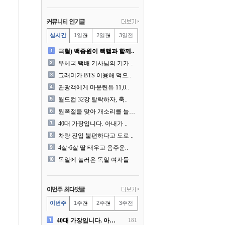
실시간
1일전
2일전
3일전
극혐) 백종원이 빽햄과 함께..
우체국 택배 기사님의 기가 ..
그래미가 BTS 이용해 먹으..
관광객에게 마운틴듀 11,0..
월드컵 32강 탈락하자, 축..
원폭절을 맞아 개소리를 늘어..
40대 가장입니다. 아내가 ..
차량 진입 불편하다고 도로 ..
4살·6살 딸 태우고 음주운..
독일에 놀러온 독일 여자들
이번주
1주전
2주전
3주전
40대 가장입니다. 아내가 ..
181