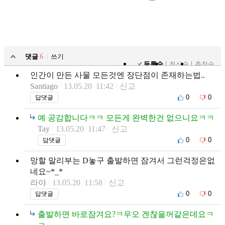
댓글
6
쓰기
등록순
최신순
추천순
인간이 만든 사물 모든것엔 장단점이 존재하는법..
Santiago
13.05.20 11:42
신고
0
0
답댓글
예 공감합니다ㅋㅋ 모든게 완벽한건 없으니요ㅋㅋ
Tay
13.05.20 11:47
신고
0
0
답댓글
망할 말리부는 D놓구 출발하면 잠겨서 그런걱정은없
네요~*_*
라야
13.05.20 11:58
신고
0
0
답댓글
출발하면 바로잠겨요?ㅋ우오 겐찮을꺼같은데요ㅋ