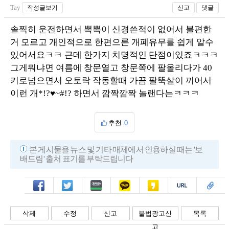
Tay
작성글보기
신고
댓글
솔찍히 운전하면서 뽁뽁이 신경쓴적이 없어서 불편한
거 모르고 개인적으로 한편으론 개폐유무를 쉽게 알수
있어서요ㅋㅋ 근데 한가지 치명적인 단점이있죠ㅋㅋㅋ
그게뭐냐면 여름에 창문열고 창문쪽에 팔올리다가 40
키로넘으면서 오토락 작동할때 가끔 팔뚝살이 끼어서
이런 개*!?♥~#!? 하면서 깜짝깜짝 놀랜다는ㅋㅋㅋ
추천
0
본 게시물을 뉴스 및 기타 매체에서 인용하실 때는 '보
배드림' 출처 표기를 부탁드립니다
페북
트윗
밴드
카톡
카스
복사
스크랩
삭제
수정
신고
불법광고신
목록
고