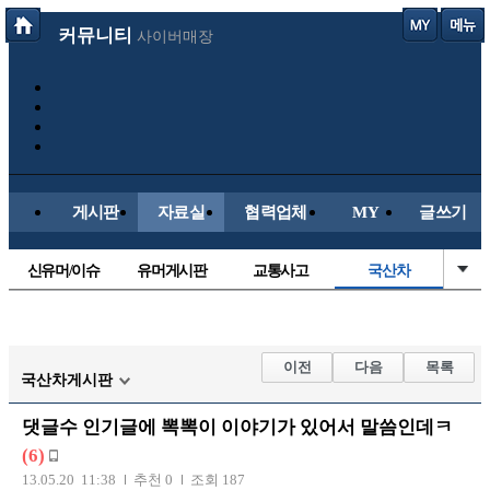
커뮤니티
사이버매장
게시판
자료실
협력업체
MY
글쓰기
신유머/이슈
유머게시판
교통사고
국산차
수입차
내차사진
직찍/특종
자동차사진
후방주의방
레이싱모델
자유사진
군사/무기
이전
다음
목록
국산차게시판
트럭/버스
항공/해운/철도
올드카/추억
오토바이
댓글수 인기글에 뽁뽁이 이야기가 있어서 말씀인데ㅋ
장착시공사진
(6)
13.05.20 11:38
추천 0
조회 187