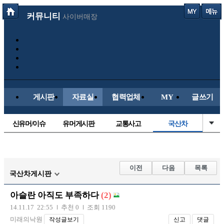
커뮤니티
사이버매장
게시판
자료실
협력업체
MY
글쓰기
신유머/이슈
유머게시판
교통사고
국산차
수입차
내차사진
직찍/특종
자동차사진
후방주의방
레이싱모델
자유사진
군사/무기
이전
다음
목록
국산차게시판
트럭/버스
항공/해운/철도
올드카/추억
오토바이
아슬란 아직도 부족하다
(2)
장착시공사진
14.11.17 22:55
추천 0
조회 1190
미래의낙원
작성글보기
신고
댓글