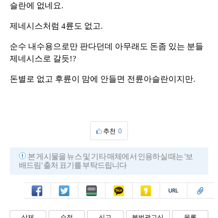
슬란에 없네요.
제네시스처럼 4륜도 없고.
순수 내수용으로만 판다던데 아무래도 돈좀 있는 분들
제네시스로 갈듯!?
돈별로 없고 후륜이 맘에 안들면 전륜아슬란이지만.
추천
0
본 게시물을 뉴스 및 기타 매체에서 인용하실 때는 '보
배드림' 출처 표기를 부탁드립니다
페북
트윗
밴드
카톡
카스
복사
스크랩
삭제
수정
신고
불법광고신
목록