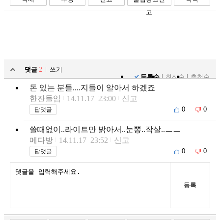
고
댓글
2
쓰기
등록순
최신순
추천순
돈 있는 분들....지들이 알아서 하겠죠
한잔들임
14.11.17 23:00
신고
0
0
답댓글
쓸때없이..라이트만 밝아서..눈뽕..작살..ㅡㅡ
메다방
14.11.17 23:52
신고
0
0
답댓글
등록