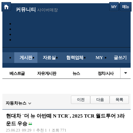
커뮤니티
사이버매장
게시판
자료실
협력업체
MY
글쓰기
베스트글
자유게시판
뉴스
정치/시사
시배목
유명인의차
보배드림이야기
성인게시판
국내야구
해외야구
해외축구
국내축구
이전
다음
목록
자동차뉴스
현대차 `더 뉴 아반떼 N TCR`, 2025 TCR 월드투어 3라
운드 우승
25.06.23 09:29
추천 1
조회 771