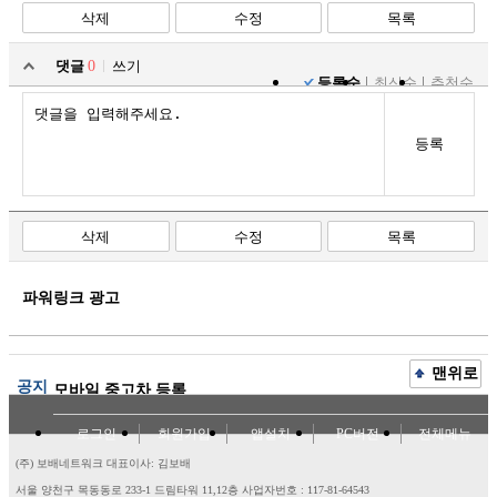
삭제
수정
목록
댓글
0
쓰기
등록순
최신순
추천순
등록
삭제
수정
목록
파워링크 광고
맨위로
공지
모바일 중고차 등록
로그인
회원가입
앱설치
PC버전
전체메뉴
(주) 보배네트워크 대표이사: 김보배
서울 양천구 목동동로 233-1 드림타워 11,12층
사업자번호 : 117-81-64543