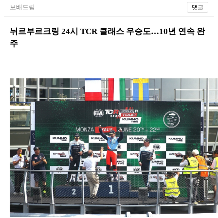
보배드림
댓글
뉘르부르크링 24시 TCR 클래스 우승도…10년 연속 완
주