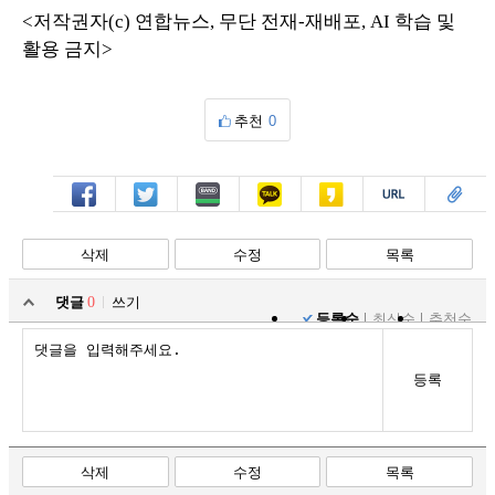
<저작권자(c) 연합뉴스, 무단 전재-재배포, AI 학습 및
활용 금지>
추천
0
페북
트윗
밴드
카톡
카스
복사
스크랩
삭제
수정
목록
댓글
0
쓰기
등록순
최신순
추천순
등록
삭제
수정
목록