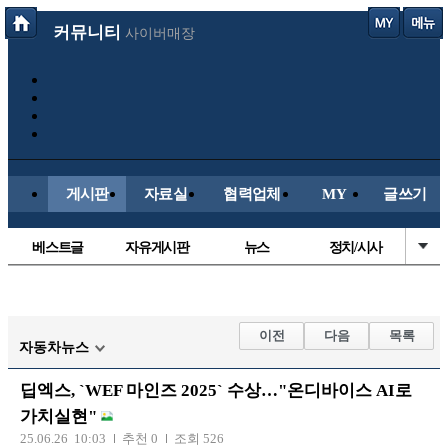
커뮤니티
사이버매장
게시판
자료실
협력업체
MY
글쓰기
베스트글
자유게시판
뉴스
정치/시사
시배목
유명인의차
보배드림이야기
성인게시판
국내야구
해외야구
해외축구
국내축구
이전
다음
목록
자동차뉴스
딥엑스, `WEF 마인즈 2025` 수상…"온디바이스 AI로
가치실현"
25.06.26 10:03
추천 0
조회 526