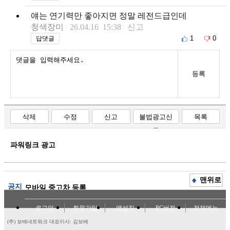
얘는 연기력만 좋아지면 정말 레전드급인데
청색장미
26.04.16 15:38
신고
1
0
답댓글
등록
삭제
수정
신고
불법광고신
목록
고
파워링크 광고
맨위로
공지
모바일 중고차 등록
로그인
회원가입
앱설치
PC버전
전체메뉴
(주) 보배네트워크 대표이사: 김보배