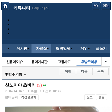
커뮤니티
사이버매장
게시판
자료실
협력업체
MY
글쓰기
신유머/이슈
유머게시판
교통사고
후방주의방
국산차
수입차
내차사진
직찍/특종
이전
다음
목록
후방주의방
자동차사진
레이싱모델
자유사진
군사/무기
산노미야 츠바키
(5)
트럭/버스
항공/해운/철도
올드카/추억
오토바이
26.04.14 16:16
추천 32
조회 10147
뵨태공자
작성글보기
신고
댓글
장착시공사진