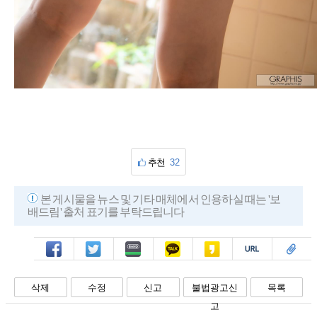
추천
32
본 게시물을 뉴스 및 기타 매체에서 인용하실 때는 '보
배드림' 출처 표기를 부탁드립니다
페북
트윗
밴드
카톡
카스
복사
스크랩
삭제
수정
신고
불법광고신
목록
고