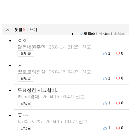
댓글
5
쓰기
등록순
최신순
추천순
ㅇㅇ`
달동네원주민
26.04.14 21:25
신고
1
0
답댓글
ㅅ
뽀로로의전설
26.04.15 04:27
신고
1
0
답댓글
무표정한 시크함이..
Pierrot광대
26.04.15 09:42
신고
1
0
답댓글
굿 ~~
ㅂrㄷrㅅrㅈr
26.04.15 10:07
신고
1
0
답댓글