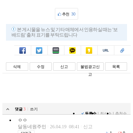
추천
30
본 게시물을 뉴스 및 기타 매체에서 인용하실 때는 '보
배드림' 출처 표기를 부탁드립니다
페북
트윗
밴드
카톡
카스
복사
스크랩
삭제
수정
신고
불법광고신
목록
고
댓글
3
쓰기
등록순
최신순
추천순
ㅇㅇ
달동네원주민
26.04.19 08:41
신고