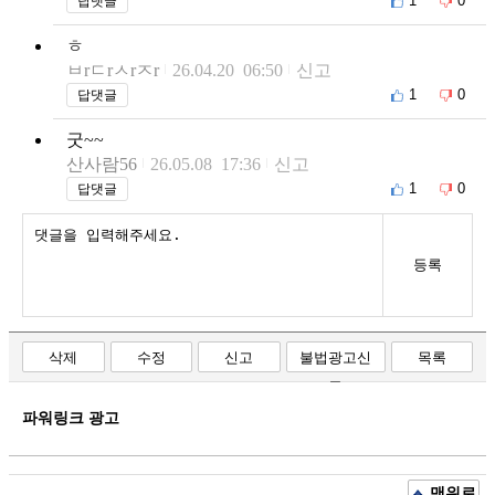
1
0
답댓글
ㅎ
ㅂrㄷrㅅrㅈr
26.04.20 06:50
신고
1
0
답댓글
굿~~
산사람56
26.05.08 17:36
신고
1
0
답댓글
등록
삭제
수정
신고
불법광고신
목록
고
파워링크 광고
맨위로