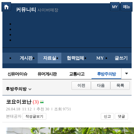
커뮤니티
사이버매장
게시판
자료실
협력업체
MY
글쓰기
신유머/이슈
유머게시판
교통사고
후방주의방
국산차
수입차
내차사진
직찍/특종
이전
다음
목록
후방주의방
자동차사진
레이싱모델
자유사진
군사/무기
코요이코난
(3)
트럭/버스
항공/해운/철도
올드카/추억
오토바이
26.04.18 11:12
추천 30
조회 9751
뵨태공자
작성글보기
신고
댓글
장착시공사진