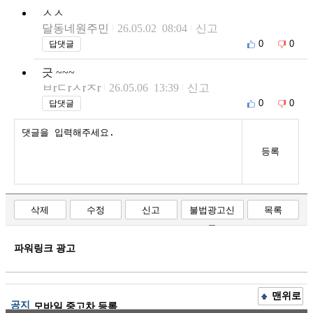
ㅅㅅ
달동네원주민
26.05.02 08:04
신고
0
0
답댓글
긋 ~~~
ㅂrㄷrㅅrㅈr
26.05.06 13:39
신고
0
0
답댓글
등록
삭제
수정
신고
불법광고신
목록
고
파워링크 광고
맨위로
공지
모바일 중고차 등록