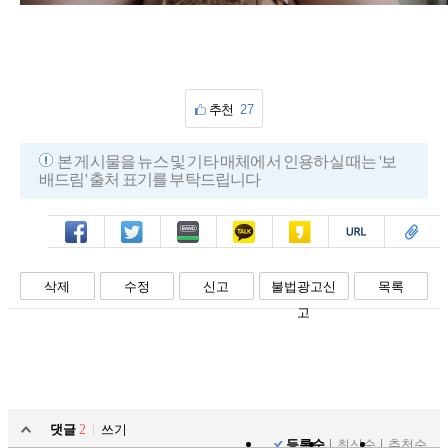
추천
27
본 게시물을 뉴스 및 기타 매체에서 인용하실 때는 '보
배드림' 출처 표기를 부탁드립니다
페북
트윗
밴드
카톡
카스
복사
스크랩
삭제
수정
신고
불법광고신
목록
고
댓글
2
쓰기
등록순
최신순
추천순