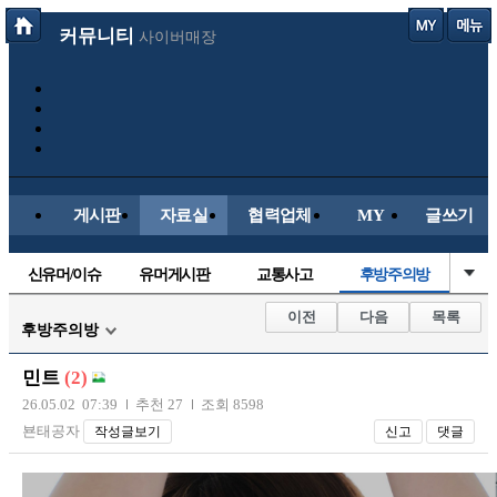
커뮤니티
사이버매장
게시판
자료실
협력업체
MY
글쓰기
신유머/이슈
유머게시판
교통사고
후방주의방
국산차
수입차
내차사진
직찍/특종
이전
다음
목록
후방주의방
자동차사진
레이싱모델
자유사진
군사/무기
민트
(2)
트럭/버스
항공/해운/철도
올드카/추억
오토바이
26.05.02 07:39
추천 27
조회 8598
뵨태공자
작성글보기
신고
댓글
장착시공사진