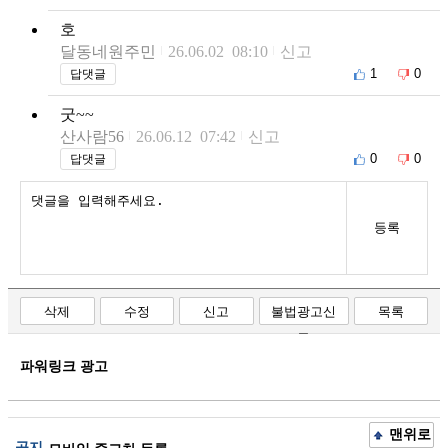
호
달동네원주민
26.06.02 08:10
신고
1
0
답댓글
굿~~
산사람56
26.06.12 07:42
신고
0
0
답댓글
등록
삭제
수정
신고
불법광고신
목록
고
파워링크 광고
맨위로
공지