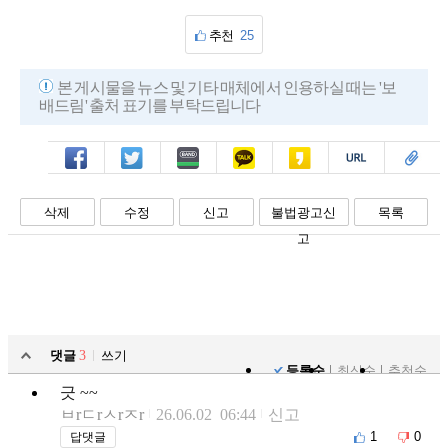
추천
25
본 게시물을 뉴스 및 기타 매체에서 인용하실 때는 '보
배드림' 출처 표기를 부탁드립니다
페북
트윗
밴드
카톡
카스
복사
스크랩
삭제
수정
신고
불법광고신
목록
고
댓글
3
쓰기
등록순
최신순
추천순
긋 ~~
ㅂrㄷrㅅrㅈr
26.06.02 06:44
신고
1
0
답댓글