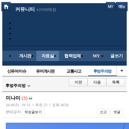
커뮤니티
사이버매장
게시판
자료실
협력업체
MY
글쓰기
신유머/이슈
유머게시판
교통사고
후방주의방
국산차
수입차
내차사진
직찍/특종
이전
다음
목록
후방주의방
자동차사진
레이싱모델
자유사진
군사/무기
미나미
(3)
트럭/버스
항공/해운/철도
올드카/추억
오토바이
26.06.01 19:51
추천 25
조회 4658
뵨태공자
작성글보기
신고
댓글
장착시공사진