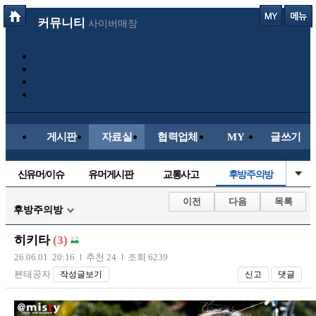
커뮤니티
사이버매장
게시판
자료실
협력업체
MY
글쓰기
신유머/이슈
유머게시판
교통사고
후방주의방
국산차
수입차
내차사진
직찍/특종
이전
다음
목록
후방주의방
자동차사진
레이싱모델
자유사진
군사/무기
히키타
(3)
트럭/버스
항공/해운/철도
올드카/추억
오토바이
26.06.01 20:16
추천 24
조회 6239
뵨태공자
작성글보기
신고
댓글
장착시공사진