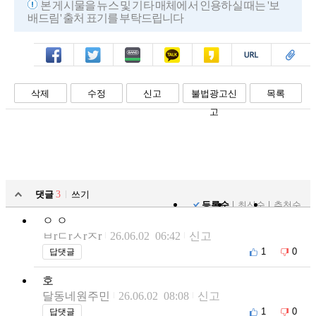
본 게시물을 뉴스 및 기타 매체에서 인용하실 때는 '보
배드림' 출처 표기를 부탁드립니다
페북
트윗
밴드
카톡
카스
복사
스크랩
삭제
수정
신고
불법광고신
목록
고
댓글
3
쓰기
등록순
최신순
추천순
ㅇ ㅇ
ㅂrㄷrㅅrㅈr
26.06.02 06:42
신고
1
0
답댓글
호
달동네원주민
26.06.02 08:08
신고
1
0
답댓글