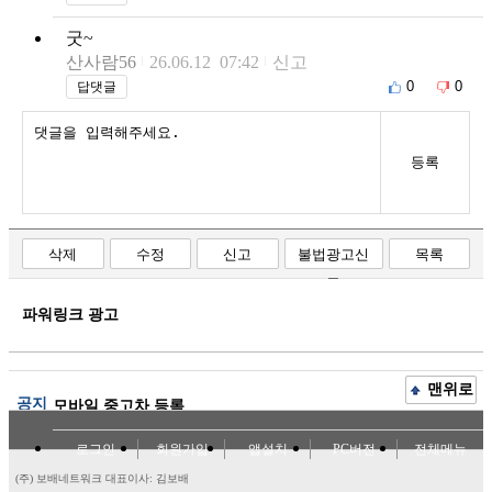
굿~
산사람56
26.06.12 07:42
신고
0
0
답댓글
등록
삭제
수정
신고
불법광고신
목록
고
파워링크 광고
맨위로
공지
모바일 중고차 등록
로그인
회원가입
앱설치
PC버전
전체메뉴
(주) 보배네트워크 대표이사: 김보배