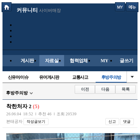
커뮤니티
사이버매장
게시판
자료실
협력업체
MY
글쓰기
신유머/이슈
유머게시판
교통사고
후방주의방
국산차
수입차
내차사진
직찍/특종
이전
다음
목록
후방주의방
자동차사진
레이싱모델
자유사진
군사/무기
착한처자 2
(5)
트럭/버스
항공/해운/철도
올드카/추억
오토바이
26.06.04 18:52
추천 46
조회 20539
뵨태공자
작성글보기
신고
댓글
장착시공사진