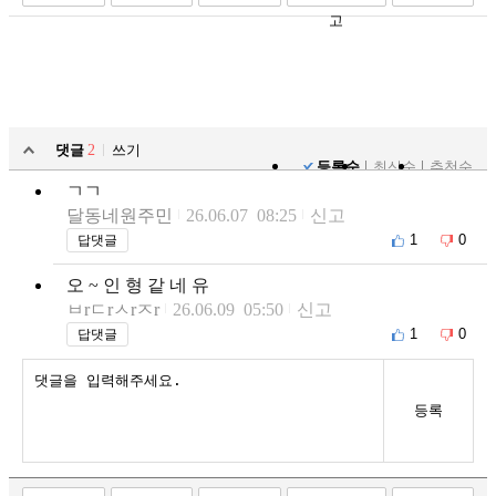
고
댓글
2
쓰기
등록순
최신순
추천순
ㄱㄱ
달동네원주민
26.06.07 08:25
신고
1
0
답댓글
오 ~ 인 형 같 네 유
ㅂrㄷrㅅrㅈr
26.06.09 05:50
신고
1
0
답댓글
등록