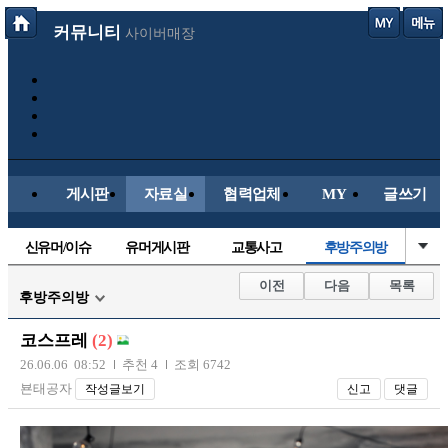
커뮤니티
사이버매장
게시판
자료실
협력업체
MY
글쓰기
신유머/이슈
유머게시판
교통사고
후방주의방
국산차
수입차
내차사진
직찍/특종
이전
다음
목록
후방주의방
자동차사진
레이싱모델
자유사진
군사/무기
코스프레
(2)
트럭/버스
항공/해운/철도
올드카/추억
오토바이
26.06.06 08:52
추천 4
조회 6742
뵨태공자
작성글보기
신고
댓글
장착시공사진