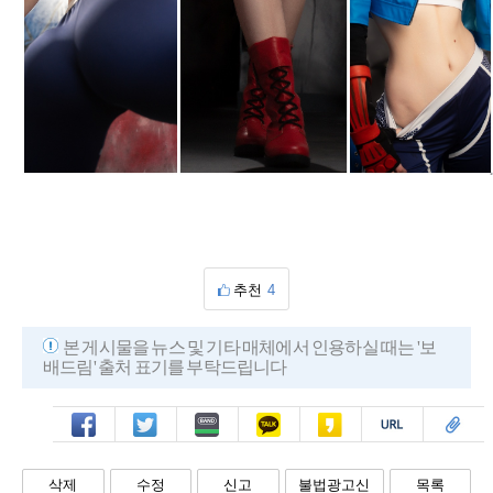
추천
4
본 게시물을 뉴스 및 기타 매체에서 인용하실 때는 '보
배드림' 출처 표기를 부탁드립니다
페북
트윗
밴드
카톡
카스
복사
스크랩
삭제
수정
신고
불법광고신
목록