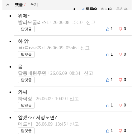
댓글
7
쓰기
등록순
최신순
추천순
워메~
발라모굴리스1
26.06.08 15:10
신고
1
0
답댓글
하 앍
ㅂrㄷrㅅrㅈr
26.06.09 05:46
신고
1
0
답댓글
음
달동네원주민
26.06.09 08:34
신고
1
0
답댓글
와씨
하락장
26.06.09 10:09
신고
1
0
답댓글
알겠죠? 저정도면?
데드비
26.06.09 13:45
신고
1
0
답댓글