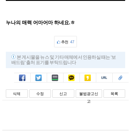
o
n
a
m
d
u
e
t
d
e
:
7
5
누나의 매력 어마어마 하네요.ㅎ
.
0
8
%
추천
47
본 게시물을 뉴스 및 기타 매체에서 인용하실 때는 '보
배드림' 출처 표기를 부탁드립니다
페북
트윗
밴드
카톡
카스
복사
스크랩
삭제
수정
신고
불법광고신
목록
고