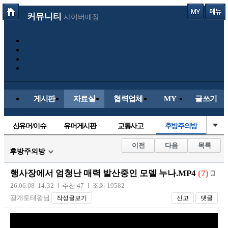
커뮤니티
사이버매장
게시판
자료실
협력업체
MY
글쓰기
신유머/이슈
유머게시판
교통사고
후방주의방
국산차
수입차
내차사진
직찍/특종
이전
다음
목록
후방주의방
자동차사진
레이싱모델
자유사진
군사/무기
행사장에서 엄청난 매력 발산중인 모델 누나.MP4
(7)
트럭/버스
항공/해운/철도
올드카/추억
오토바이
26.06.08 14:32
추천 47
조회 19582
광개토태왕님
작성글보기
신고
댓글
장착시공사진