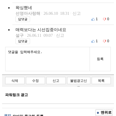
왁싱했네
선영아사랑해
26.06.10 18:31
신고
1
0
답댓글
매력보다는 시선집중이네요
설구
26.06.11 09:07
신고
1
0
답댓글
등록
삭제
수정
신고
불법광고신
목록
고
파워링크 광고
맨위로
공지