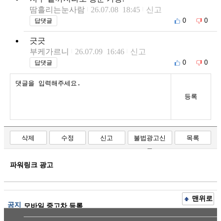
땀흘리는눈사람
26.07.08 18:45
신고
0
0
답댓글
긋긋
부케가르니
26.07.09 16:46
신고
0
0
답댓글
등록
삭제
수정
신고
불법광고신
목록
고
파워링크 광고
맨위로
공지
모바일 중고차 등록