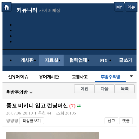
커뮤니티
사이버매장
게시판
자료실
협력업체
MY
글쓰기
신유머/이슈
유머게시판
교통사고
후방주의방
국산차
수입차
내차사진
직찍/특종
이전
다음
목록
후방주의방
자동차사진
레이싱모델
자유사진
군사/무기
똥꼬 비키니 입고 런닝머신
(7)
트럭/버스
항공/해운/철도
올드카/추억
오토바이
26.07.06 20:10
추천 44
조회 26105
방방댕
작성글보기
신고
댓글
장착시공사진