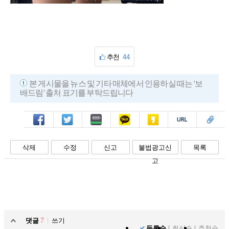
추천
44
본 게시물을 뉴스 및 기타 매체에서 인용하실 때는 '보
배드림' 출처 표기를 부탁드립니다
페북
트윗
밴드
카톡
카스
복사
스크랩
삭제
수정
신고
불법광고신
목록
고
댓글
7
쓰기
등록순
최신순
추천순