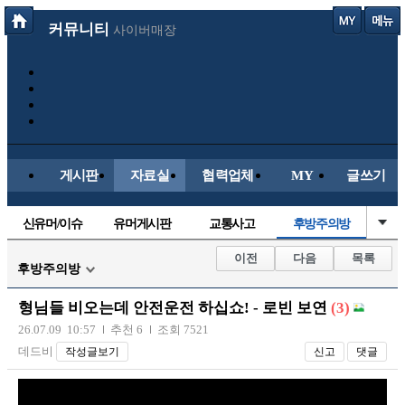
커뮤니티
사이버매장
게시판
자료실
협력업체
MY
글쓰기
신유머/이슈
유머게시판
교통사고
후방주의방
국산차
수입차
내차사진
직찍/특종
이전
다음
목록
후방주의방
자동차사진
레이싱모델
자유사진
군사/무기
형님들 비오는데 안전운전 하십쇼! - 로빈 보연
(3)
트럭/버스
항공/해운/철도
올드카/추억
오토바이
26.07.09 10:57
추천 6
조회 7521
데드비
작성글보기
신고
댓글
장착시공사진