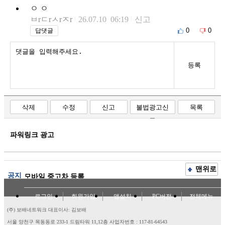
ㅇ ㅇ
ㅂrㄷrㅅrㅈr
26.07.10 06:19
신고
0
0
답댓글
등록
삭제
수정
신고
불법광고신
목록
고
파워링크 광고
맨위로
공지
모바일 중고차 등록
로그인
회원가입
앱설치
PC버전
전체메뉴
(주) 보배네트워크 대표이사: 김보배
서울 양천구 목동동로 233-1 드림타워 11,12층
사업자번호 : 117-81-64543