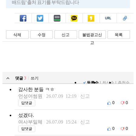
배드림' 출처 표기를 부탁드립니다
페북
트윗
밴드
카톡
카스
복사
스크랩
삭제
수정
신고
불법광고신
목록
고
댓글
3
쓰기
등록순
최신순
추천순
감사한 분들 ㅋㅎ
언성어썸원
26.07.09 12:19
신고
0
0
답댓글
섰겠다.
여사부일체
26.07.09 15:24
신고
0
0
답댓글