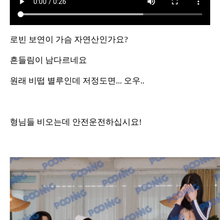
로빈 보연이 가슴 자연산인가요?
흔들림이 남다르네요
원래 비떱 별루인데 저정도면... 오우..
형님들 비오는데 안전운전하십시요!