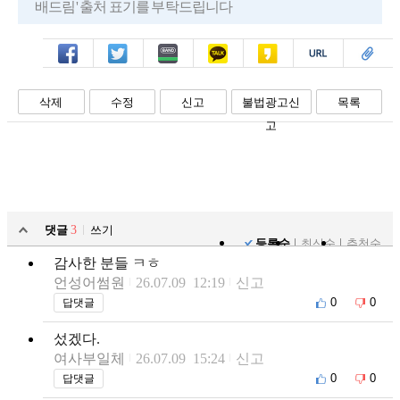
배드림' 출처 표기를 부탁드립니다
페북
트윗
밴드
카톡
카스
복사
스크랩
삭제
수정
신고
불법광고신
목록
고
댓글
3
쓰기
등록순
최신순
추천순
감사한 분들 ㅋㅎ
언성어썸원
26.07.09 12:19
신고
0
0
답댓글
섰겠다.
여사부일체
26.07.09 15:24
신고
0
0
답댓글