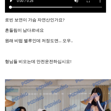
로빈 보연이 가슴 자연산인가요?
흔들림이 남다르네요
원래 비떱 별루인데 저정도면... 오우..
형님들 비오는데 안전운전하십시요!