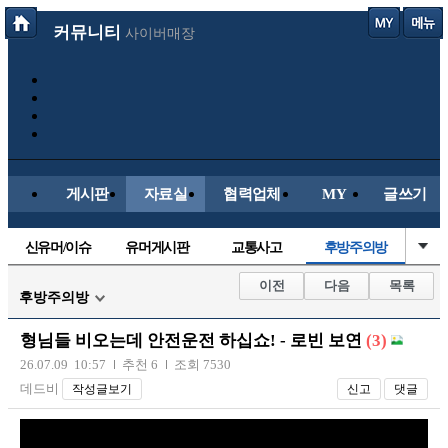
커뮤니티
사이버매장
게시판
자료실
협력업체
MY
글쓰기
신유머/이슈
유머게시판
교통사고
후방주의방
국산차
수입차
내차사진
직찍/특종
이전
다음
목록
후방주의방
자동차사진
레이싱모델
자유사진
군사/무기
형님들 비오는데 안전운전 하십쇼! - 로빈 보연
(3)
트럭/버스
항공/해운/철도
올드카/추억
오토바이
26.07.09 10:57
추천 6
조회 7530
데드비
작성글보기
신고
댓글
장착시공사진