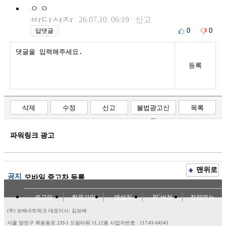
ㅇ ㅇ
ㅂrㄷrㅅrㅈr
26.07.10 06:19
신고
0
0
답댓글
등록
삭제
수정
신고
불법광고신
목록
고
파워링크 광고
맨위로
공지
모바일 중고차 등록
로그인
회원가입
앱설치
PC버전
전체메뉴
(주) 보배네트워크 대표이사: 김보배
서울 양천구 목동동로 233-1 드림타워 11,12층
사업자번호 : 117-81-64543