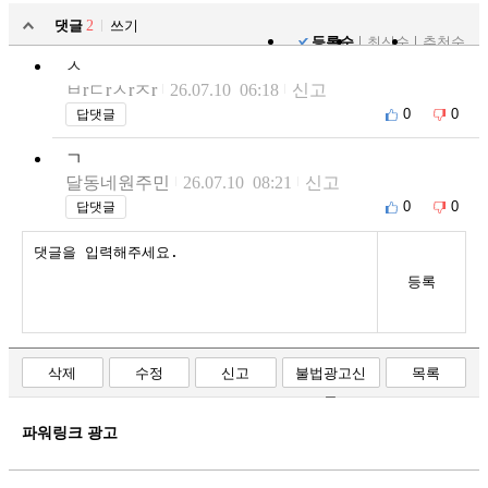
댓글
2
쓰기
등록순
최신순
추천순
ㅅ
ㅂrㄷrㅅrㅈr
26.07.10 06:18
신고
0
0
답댓글
ㄱ
달동네원주민
26.07.10 08:21
신고
0
0
답댓글
등록
삭제
수정
신고
불법광고신
목록
고
파워링크 광고