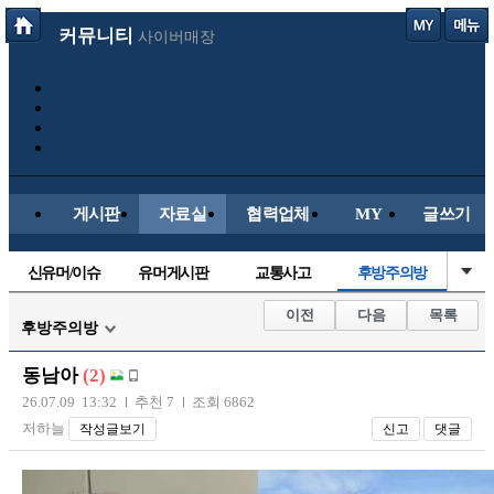
커뮤니티
사이버매장
게시판
자료실
협력업체
MY
글쓰기
신유머/이슈
유머게시판
교통사고
후방주의방
국산차
수입차
내차사진
직찍/특종
이전
다음
목록
후방주의방
자동차사진
레이싱모델
자유사진
군사/무기
동남아
(2)
트럭/버스
항공/해운/철도
올드카/추억
오토바이
26.07.09 13:32
추천 7
조회 6862
저하늘
작성글보기
신고
댓글
장착시공사진