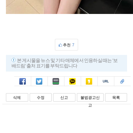
추천
7
본 게시물을 뉴스 및 기타 매체에서 인용하실 때는 '보
배드림' 출처 표기를 부탁드립니다
페북
트윗
밴드
카톡
카스
복사
스크랩
삭제
수정
신고
불법광고신
목록
고