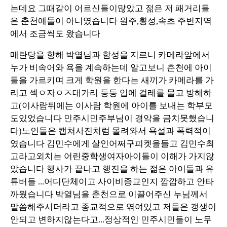
는데요 그때같이 어르신들이많았고 젊은 저 패거리들
은 춘천애들이 아니였습니다 원주,횡성,속초 주변지역
에서 조금씩도 왔습니다
매란당을 향해 박열님과 함성을 지르니 카메라앞에서
누가 비속어와 욕을 계속하는데 알고보니 춘천에 아이
들을 가르키며 크게 학원을 한다는 새끼가 카메라를 가
리고 섹ㅇ자ㅇㅈ대가리 등등 입에 걸레를 물고 방해하
고(이사람뒤에는 이사람 학원에 아이를 보내는 학부모
도있었습니다 민주시민주부님이 경악을 금치못했습니
다)노인들은 캡쳐사진처럼 몰려와서 욕설과 폭력적이
였습니다 김민수에게 살인어쩌구피켓을들고 김민수최
고라고외치는 어린중학생여자아이들이 이해가 가지않
았습니다 행사가 끝나고 행진을 하는 젊은 아이들과 유
튜버들 ...어디단체이고 사이비종교인지 깝깝하고 안타
까웠습니다 박열님을 춘천으로 이끌어주신 누님께서
말씀해주시더라고 종교적으로 엮여있고 저들은 갱생이
안되고 변하지않는다고...정상적인 민주시민들이 노무