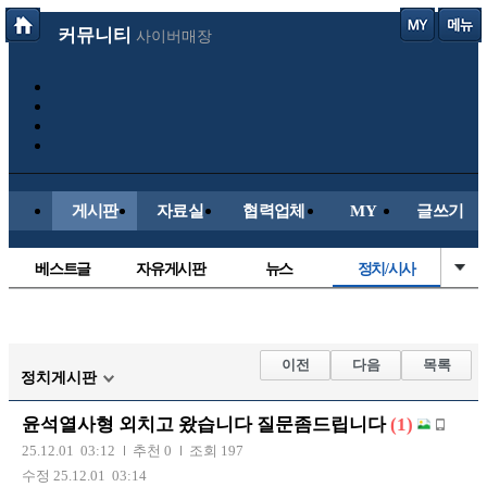
커뮤니티
사이버매장
게시판
자료실
협력업체
MY
글쓰기
베스트글
자유게시판
뉴스
정치/시사
시배목
유명인의차
보배드림이야기
성인게시판
국내야구
해외야구
해외축구
국내축구
이전
다음
목록
정치게시판
윤석열사형 외치고 왔습니다 질문좀드립니다
(1)
25.12.01 03:12
추천 0
조회 197
수정 25.12.01 03:14