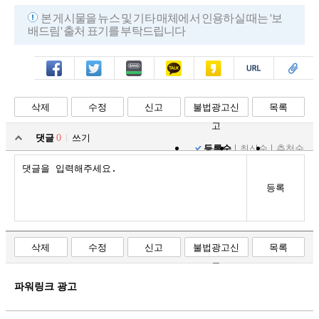
본 게시물을 뉴스 및 기타 매체에서 인용하실 때는 '보
배드림' 출처 표기를 부탁드립니다
페북
트윗
밴드
카톡
카스
복사
스크랩
삭제
수정
신고
불법광고신
목록
고
댓글
0
쓰기
등록순
최신순
추천순
등록
삭제
수정
신고
불법광고신
목록
고
파워링크 광고