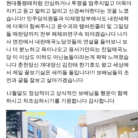
현대통령때처럼 안심하거나 투쟁을 멈추지말고 더욱더
지키고 듣고 말하고 알리고 신경써야한다는 것을 느꼈
습니다!! 민주당의원들과 이재명정부에서도 내란세력
에 더욱더 힘써주시고 윤수괴와 탬버린줄리 및 그일당
들 매란당까지 전부 해체파면구속 되야겠습니다 나가
서 면전에서 내란매국노당것들의 연설을 들어보니 보
니 더 분노하고 욕이나오고 용서가안되는 친일매국노
당 이 이상도 이하도 아닌놈들이라는게 팍팍 느껴졌습
니다 춘천망신 개대망신 김진태 한기호도 왔고 세상에
서 제일 꼴보기싫은 새끼들 둘입니다!!! 보배님들의 조
언과 글들 잘보고 살아가겠습니다
12월달도 정상적이고 상식적인 보배님들 행운이 함께
하시고 차조심하시기를 기원합니다 감사합니다