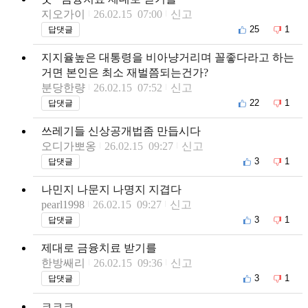
지오가이
26.02.15 07:00
신고
25
1
답댓글
지지율높은 대통령을 비아냥거리며 꼴좋다라고 하는
거면 본인은 최소 재벌쯤되는건가?
분당한량
26.02.15 07:52
신고
22
1
답댓글
쓰레기들 신상공개법좀 만듭시다
오디가뽀옹
26.02.15 09:27
신고
3
1
답댓글
나민지 나문지 나명지 지겹다
pearl1998
26.02.15 09:27
신고
3
1
답댓글
제대로 금융치료 받기를
한방쌔리
26.02.15 09:36
신고
3
1
답댓글
ㅋㅋㅋ