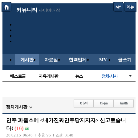
커뮤니티
사이버매장
게시판
자료실
협력업체
MY
글쓰기
베스트글
자유게시판
뉴스
정치/시사
시배목
유명인의차
보배드림이야기
성인게시판
국내야구
해외야구
해외축구
국내축구
이전
다음
목록
정치게시판
민주 파출소에 <내가진짜민주당지지자> 신고했습니
다!
(16)
26.02.15 06:46
추천 96
조회 3148