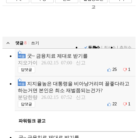
고
댓글
8
쓰기
등록순
최신순
추천순
굿~ 금융치료 제대로 받기를
베플
지오가이
26.02.15 07:00
신고
25
1
답댓글
지지율높은 대통령을 비아냥거리며 꼴좋다라고
베플
하는거면 본인은 최소 재벌쯤되는건가?
분당한량
26.02.15 07:52
신고
22
1
답댓글
파워링크 광고
굿~ 금융치료 제대로 받기를