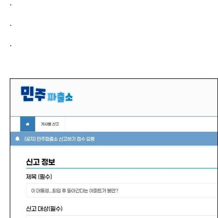
.
.
.