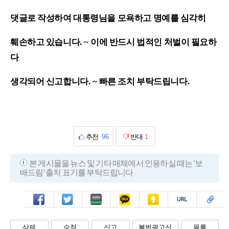
댓글로 작성하여 대통령님을 모욕하고 명예를 심각히
훼손하고 있습니다
. ~
이에 반드시 법적인 처벌이 필요하
다
생각되어 신고합니다
. ~
빠른 조치 부탁드립니다
.
추천
96
반대
1
본 게시물을 뉴스 및 기타 매체에서 인용하실 때는 '보
배드림' 출처 표기를 부탁드립니다
페북
트윗
밴드
카톡
카스
복사
스크랩
삭제
수정
신고
불법광고신
목록