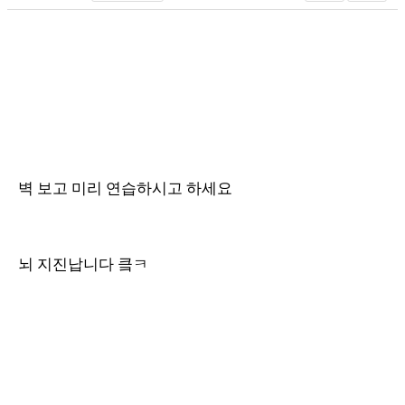
벽 보고 미리 연습하시고 하세요
뇌 지진납니다 킄ㅋ