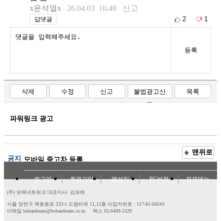
x윤석열x
26.04.03 16:48
신고
2
1
답댓글
등록
삭제
수정
신고
불법광고신
목록
고
파워링크 광고
맨위로
공지
모바일 중고차 등록
로그인
회원가입
앱설치
PC버전
전체메뉴
(주) 보배네트워크 대표이사: 김보배
서울 양천구 목동동로 233-1 드림타워 11,12층
사업자번호 : 117-81-64543
이메일 bobaedream@bobaedream.co.kr
팩스 02-6499-2329