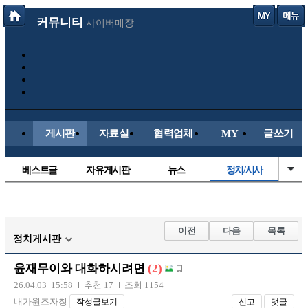
커뮤니티
사이버매장
게시판
자료실
협력업체
MY
글쓰기
베스트글
자유게시판
뉴스
정치/시사
시배목
유명인의차
보배드림이야기
성인게시판
국내야구
해외야구
해외축구
국내축구
이전
다음
목록
정치게시판
윤재무이와 대화하시려면
(2)
26.04.03 15:58
추천 17
조회 1154
내가원조자칭
작성글보기
신고
댓글