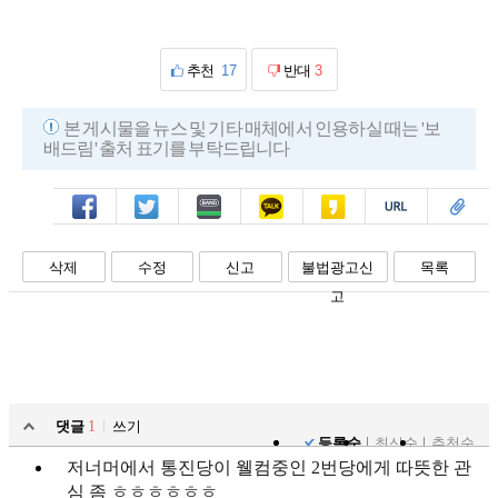
추천
17
반대
3
본 게시물을 뉴스 및 기타 매체에서 인용하실 때는 '보
배드림' 출처 표기를 부탁드립니다
페북
트윗
밴드
카톡
카스
복사
스크랩
삭제
수정
신고
불법광고신
목록
고
댓글
1
쓰기
등록순
최신순
추천순
저너머에서 통진당이 웰컴중인 2번당에게 따뜻한 관
심 좀 ㅎㅎㅎㅎㅎㅎ