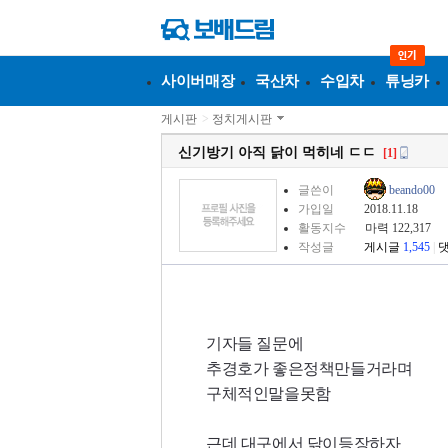
사이버매장
국산차
수입차
튜닝카
게시판
>
정치게시판
신기방기 아직 닭이 먹히네 ㄷㄷ
[1]
글쓴이
beando00
가입일
2018.11.18
활동지수
마력 122,317
작성글
게시글
1,545
|
기자들 질문에
추경호가 좋은정책만들거라며
구체적인말을못함
근데 대구에서 닭이등장하자