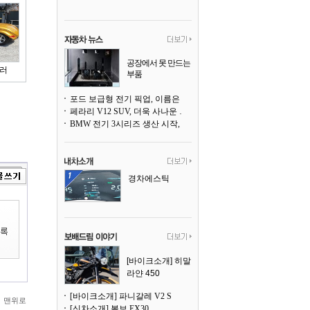
공장에서 못 만드는
러
부품
3D 프린팅으로 찍
어낸다
포드 보급형 전기 픽업, 이름은 `패덤`
페라리 V12 SUV, 더욱 사나운 얼굴로 돌아온다
BMW 전기 3시리즈 생산 시작, 뮌헨 공장은 전기차 전용으로 전환
경차에스틱
[바이크소개] 히말
라얀 450
[바이크소개] 파니갈레 V2 S
맨위로
[신차소개] 볼보 EX30