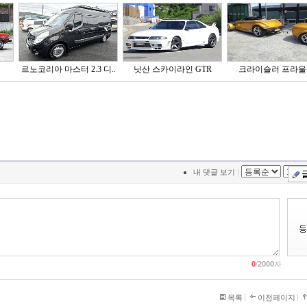
르노코리아 마스터 2.3 디..
닛산 스카이라인 GTR
크라이슬러 프라울
|
내 댓글 보기
0
/
2000
자
목록
이전페이지