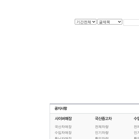
국산차매장
전체차량
전
수입차매장
인기차량
인
튜닝카매장
확인차량
확