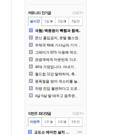
실시간
1일전
2일전
3일전
극혐) 백종원이 빽햄과 함께..
문신 출입금지, 호텔 헬스장..
우체국 택배 기사님의 기가 ..
그래미가 BTS 이용해 먹으..
관광객에게 마운틴듀 11,0..
40대 가장입니다. 아내가 ..
월드컵 32강 탈락하자, 축..
원폭절을 맞아 개소리를 늘어..
차량 진입 불편하다고 도로 ..
4살·6살 딸 태우고 음주운..
이번주
1주전
2주전
3주전
교도소 에어컨 설치 논란....
246