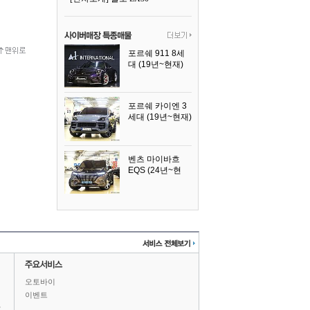
포르쉐 911 8세
대 (19년~현재)
2026년식
포르쉐 카이엔 3
세대 (19년~현재)
2024년식
벤츠 마이바흐
EQS (24년~현
재)
2024년식
오토바이
이벤트
상