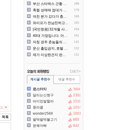
부산 스타벅스 근황 ㅎㄷㄷ
186
축협 성매매 접대가 더 충격..
179
여친 본가 갔다가 충격 먹은..
169
와이프가 전남친하고 해외여행..
165
[국민청원] 32개월 사랑하..
164
40대 가장입니다. 아내가 ..
161
자칭 경주 촌놈들의 국내 여..
141
문신 출입금지, 호텔 헬스장..
132
제가 이상한건지 판단 부탁드..
131
게시글 추천수
댓글 추천수
윈스9192
3694
달리는신짱구
2302
바이킹발할라
1510
풍라클
1014
고
wonder2569
1001
팔딱팔딱불고기
885
윤혜아빠
842