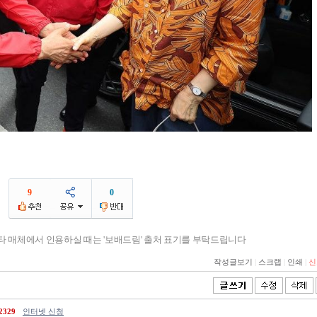
9
0
기타 매체에서 인용하실 때는 '보배드림' 출처 표기를 부탁드립니다
작성글보기
|
스크랩
|
인쇄
|
신
2329
인터넷 신청