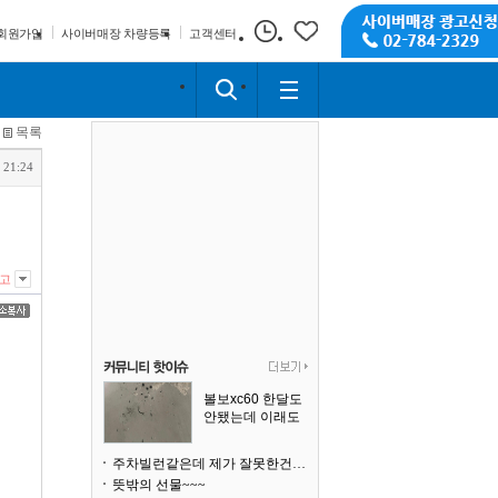
회원가입
사이버매장 차량등록
고객센터
목록
 21:24
고
볼보xc60 한달도
안됐는데 이래도
되나요?
주차빌런같은데 제가 잘못한건가요
뜻밖의 선물~~~