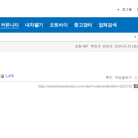
로그인
커뮤니티
내차팔기
오토바이
중고장터
업체검색
조회
407
|
추천
9
|
반대
0
|
2026.05.23 (토)
댓글
1,478
|
|
쪽지
작성글보기
신
https://www.bobaedream.co.kr/view?code=politic&No=1031722