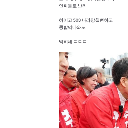
인파들로 난리
하이고 503 나라망칠뻔하고
콩밥먹다와도
먹히네 ㄷㄷㄷ