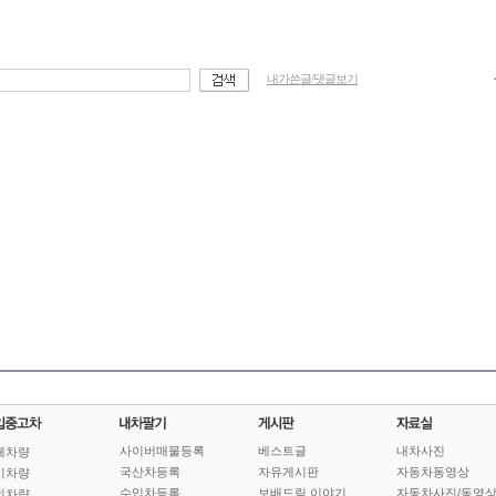
내가쓴글/댓글보기
사이버매물등록
베스트글
내차사진
체차량
국산차등록
자유게시판
자동차동영상
기차량
수입차등록
보배드림 이야기
자동차사진/동영
인차량