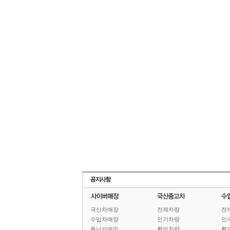
국산차매장
전체차량
전
수입차매장
인기차량
인
튜닝카매장
확인차량
확