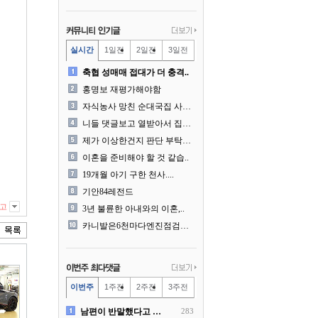
실시간
1일전
2일전
3일전
축협 성매매 접대가 더 충격..
홍명보 재평가해야함
자식농사 망친 순대국집 사장..
니들 댓글보고 열받아서 집구..
제가 이상한건지 판단 부탁드..
이혼을 준비해야 할 것 같습..
19개월 아기 구한 천사....
기안84레전드
고
3년 불륜한 아내와의 이혼,..
카니발은6천마다엔진점검을해야..
이번주
1주전
2주전
3주전
남편이 반말했다고 똑같이 반..
283