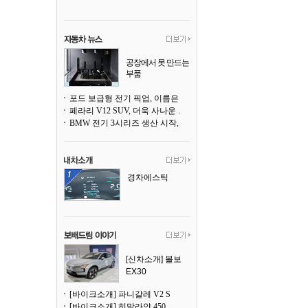
공장에서 못 만드는
부품
3D 프린팅으로 찍
어낸다
포드 보급형 전기 픽업, 이름은 `패덤`
페라리 V12 SUV, 더욱 사나운 얼굴로 돌아온다
BMW 전기 3시리즈 생산 시작, 뮌헨 공장은 전기차 전용으로 전환
경차에스틱
[신차소개] 볼보
EX30
[바이크소개] 파니갈레 V2 S
[바이크소개] 히말라얀 450