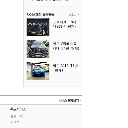
포르쉐 911 8세
대 (19년~현재)
2026년식
벤츠 V클래스 3
세대 (14년~현재)
2023년식
알핀 A110 (18년
~현재)
2021년식
오토바이
이벤트
상