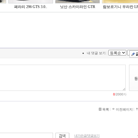
페라리 296 GTS 3.0..
닛산 스카이라인 GTR
람보르기니 우라칸 LP6
|
내 댓글 보기
0
/
2000
자
목록
이전페이지
내가쓴글/댓글보기