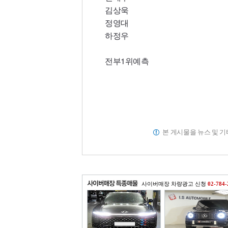
김상욱
정영대
하정우
전부1위예측
본 게시물을 뉴스 및 
사이버매장 차량광고 신청
02-784-