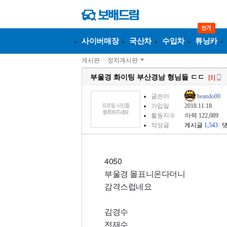
사이버매장
국산차
수입차
튜닝카
게시판
>
정치게시판
부울경 화이팅 부산경남 형님들 ㄷㄷ
[1]
글쓴이
beando00
가입일
2018.11.18
활동지수
마력 122,089
작성글
게시글
1,543
|
4050
부울경 몰표니온다더니
감격스럽네요
김경수
전재수