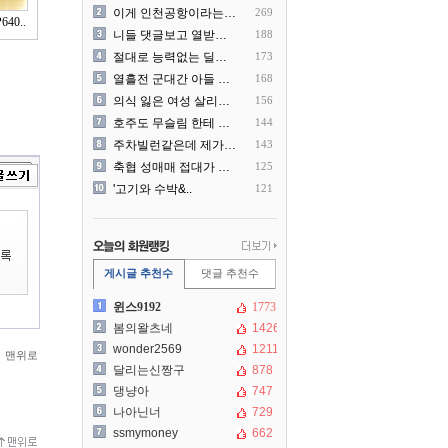
이게 인천공항이라는게 믿겨지..
269
40..
니들 댓글보고 열받아서 집구..
188
절대로 능력없는 딜러를 쓰지..
173
열흘전 군대간 아들 소포(가..
168
의식 잃은 여성 살리려다 성..
156
호주도 무슬림 한테 점령 당..
144
주차빌런같은데 제가 잘못한건..
143
축협 성매매 접대가 더 충격..
125
'고기와 수박&..
121
게시글 추천수
댓글 추천수
윈스9192
1773
봄의왈츠네
1426
wonder2569
1211
맨위로
달리는신짱구
878
댕냥아
747
나아닌너
729
ssmymoney
662