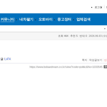
로그인
커뮤니티
내차팔기
오토바이
중고장터
업체검색
조회
464
|
추천
5
|
반대
0
|
2026.06.03 (수)
댓글
1,474
|
|
쪽지
작성글보기
신
https://www.bobaedream.co.kr/view?code=politic&No=1033545