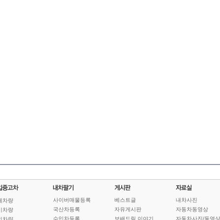
사이버매물등록
베스트글
내차사진
체차량
국산차등록
자유게시판
자동차동영상
기차량
수입차등록
보배드림 이야기
자동차사진/동영
인차량