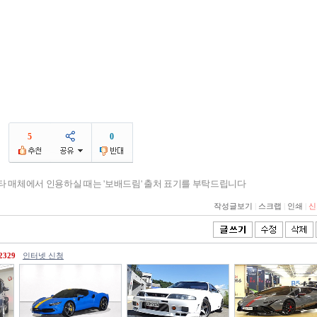
5
0
기타 매체에서 인용하실 때는 '보배드림' 출처 표기를 부탁드립니다
작성글보기
|
스크랩
|
인쇄
|
신
2329
인터넷 신청