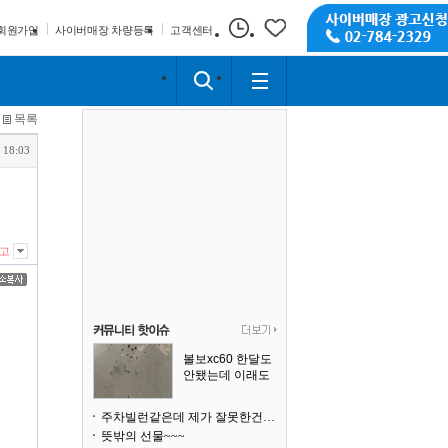
회원가입
사이버매장 차량등록
고객센터
목록
 18:03
고
볼보xc60 한달도
안됐는데 이래도
되나요?
주차빌런같은데 제가 잘못한건가요
뜻밖의 선물~~~