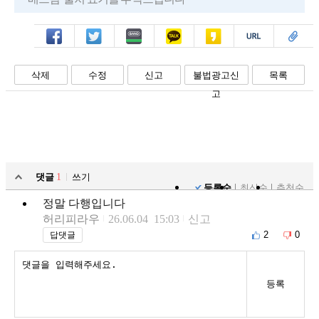
페북
트윗
밴드
카톡
카스
복사
스크랩
삭제
수정
신고
불법광고신
목록
고
댓글
1
쓰기
등록순
최신순
추천순
정말 다행입니다
허리피라우
26.06.04 15:03
신고
2
0
답댓글
등록