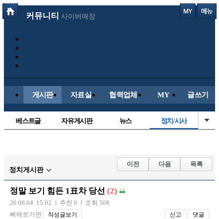
커뮤니티
사이버매장
게시판
자료실
협력업체
MY
글쓰기
베스트글
자유게시판
뉴스
정치/시사
시배목
유명인의차
보배드림이야기
성인게시판
국내야구
해외야구
해외축구
국내축구
이전
다음
목록
정치게시판
정말 보기 힘든 1표차 당선
(2)
26.06.04 15:02
추천 6
조회 508
삐에로가면
작성글보기
신고
댓글