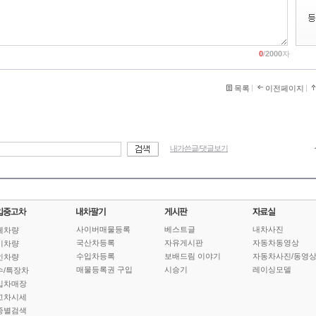
0
/
2000
자
목록
이전페이지
내가쓴글/댓글보기
사이버매물등록
베스트글
내차사진
체차량
국산차등록
자유게시판
자동차동영상
기차량
수입차등록
보배드림 이야기
자동차사진/동영
인차량
매물등록권 구입
시승기
레이싱모델
수/특장차
입차매장
고차시세
종별검색