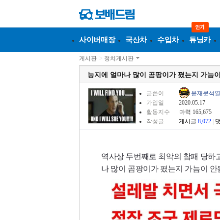
사이버매장
국산차
수입차
튜닝카
게시판
>
정치게시판
능지에 얼마나 많이 곰팡이가 폈는지 가늠
글쓴이
윤재문석
가입일
2020.05.17
활동지수
마력 165,675
작성글
게시글
8,072
|
역사상 두번째로 최악의 참패 당하
나 많이 곰팡이가 폈는지 가늠이 