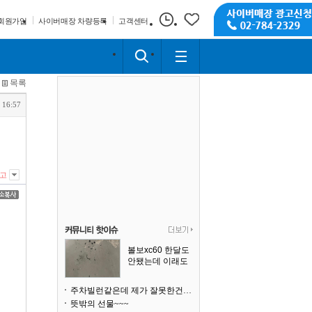
회원가입
사이버매장 차량등록
고객센터
목록
 16:57
고
볼보xc60 한달도
안됐는데 이래도
되나요?
주차빌런같은데 제가 잘못한건가요
뜻밖의 선물~~~