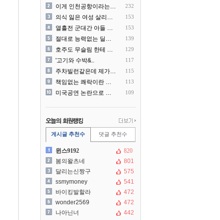
이게 인천공항이라는게 믿겨지..
232
의식 잃은 여성 살리려다 성..
153
열흘전 군대간 아들 소포(가..
153
절대로 능력없는 딜러를 쓰지..
139
호주도 무슬림 한테 점령 당..
129
'고기와 수박&..
117
주차빌런같은데 제가 잘못한건..
115
책임없는 쾌락이란 말에 빡친..
113
미국공연 논란으로 지금 다시..
109
게시글 추천수
댓글 추천수
윈스9192
820
봄의왈츠네
801
달리는신짱구
575
ssmymoney
541
바이킹발할라
472
wonder2569
472
나아닌너
442