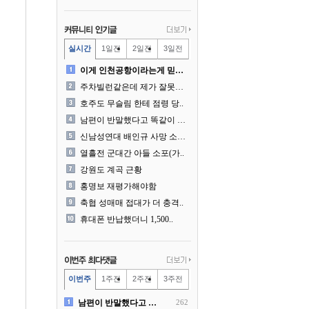
실시간
1일전
2일전
3일전
이게 인천공항이라는게 믿겨지..
주차빌런같은데 제가 잘못한건..
호주도 무슬림 한테 점령 당..
남편이 반말했다고 똑같이 반..
신남성연대 배인규 사망 소식..
열흘전 군대간 아들 소포(가..
강원도 계곡 근황
홍명보 재평가해야함
축협 성매매 접대가 더 충격..
휴대폰 반납했더니 1,500..
이번주
1주전
2주전
3주전
남편이 반말했다고 똑같이 반..
262