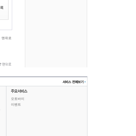
맨위로
오토바이
이벤트
상