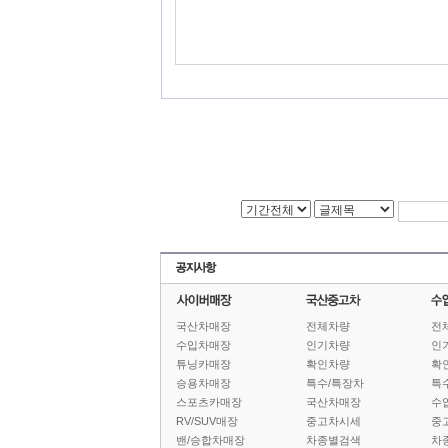
국산차매장
전체차량
전
수입차매장
인기차량
인
튜닝카매장
확인차량
확
승용차매장
특수/특장차
특
스포츠카매장
국산차매장
수
RV/SUV매장
중고차시세
중
밴/승합차매장
차종별검색
차