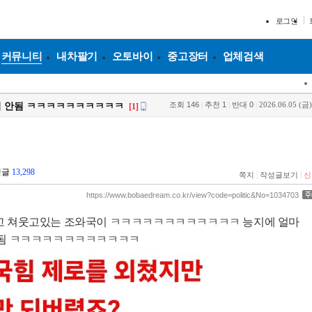
로그인
커뮤니티
내차팔기
오토바이
중고장터
업체검색
조회
146
|
추천
1
|
반대
0
|
2026.06.05 (금)
이 안됨 ㅋㅋㅋㅋㅋㅋㅋㅋㅋㅋ
[1]
열
댓글
13,298
|
|
쪽지
작성글보기
신
https://www.bobaedream.co.kr/view?code=politic&No=1034703
고 쳐웃고있는 조와국이 ㅋㅋㅋㅋㅋㅋㅋㅋㅋㅋㅋㅋ 능지에 얼마
안됨 ㅋㅋㅋㅋㅋㅋㅋㅋㅋㅋㅋㅋ