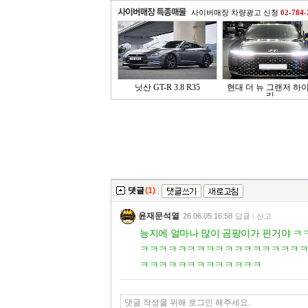
사이버매장 차량광고 신청
02-784-
닛산 GT-R 3.8 R35
현대 더 뉴 그랜저 하
리..
댓글
(1)
|
윤재문석열
26.06.05 16:58
답글
신고
능지에 얼마나 많이 곰팡이가 핀거야
ㅋㅋㅋㅋㅋㅋㅋㅋㅋㅋㅋㅋㅋㅋㅋㅋㅋ
ㅋㅋㅋㅋㅋㅋㅋㅋㅋㅋㅋㅋㅋ