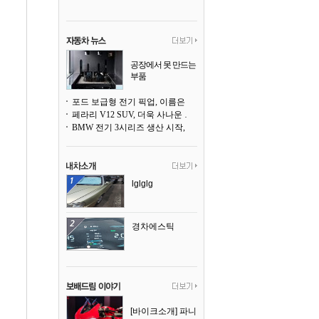
공장에서 못 만드는
부품
3D 프린팅으로 찍
어낸다
포드 보급형 전기 픽업, 이름은 `패덤`
페라리 V12 SUV, 더욱 사나운 얼굴로 돌아온다
BMW 전기 3시리즈 생산 시작, 뮌헨 공장은 전기차 전용으로 전환
lglglg
경차에스틱
[바이크소개] 파니