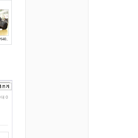
40..
대 0