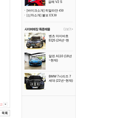
갈레 V2 S
[바이크소개] 히말라얀 450
[신차소개] 볼보 EX30
벤츠 마이바흐
EQS (24년~현
재)
2024년식
알핀 A110 (18년
~현재)
2021년식
BMW 7시리즈 7
세대 (22년~현재)
2025년식
고