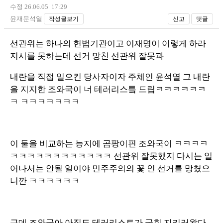
수정 26.06.05 17:29
윤재문석열
작성글보기
신고
댓글
선관위는 하나의 헌법기관이고 이재명이 이렇게 하라
지시를 못하는데 선거 망친 선관위 잘못과
내란을 직접 일으킨 당사자이자 주체인 윤석열 그 내란
을 지지한 조와국이 너 테러리스틐 드립ㅋㅋㅋㅋㅋㅋ
ㅋ ㅋㅋㅋㅋㅋㅋㅋ
이 둘을 비교하는 능지에 곰팡이핀 조와국이 ㅋㅋㅋㅋ
ㅋㅋㅋㅋㅋㅋㅋㅋㅋㅋㅋㅋ 선관위 잘못했지 다시는 일
어나서는 안될 일이야 민주주의의 꽃 인 선거를 망쳤으
니깐 ㅋㅋㅋㅋㅋㅋ
근데 조와국아 아직도 테러리스트가 국회 지키러왔다