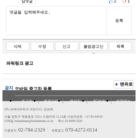
2
1
답댓글
등록
삭제
수정
신고
불법광고신
목록
고
파워링크 광고
맨위로
공지
모바일 중고차 등록
로그인
회원가입
앱설치
PC버전
전체메뉴
(주) 보배네트워크 대표이사: 김보배
서울 양천구 목동동로 233-1 드림타워 11,12층
사업자번호 : 117-81-64543
이메일 bobaedream@bobaedream.co.kr
팩스 02-6499-2329
02-784-2329
070-4272-0114
이용문의
제휴광고