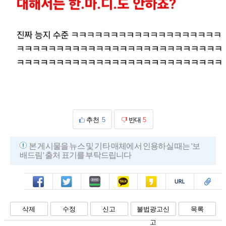
추천
5
반대
5
본 게시물을 뉴스 및 기타 매체에서 인용하실 때는 '보
배드림' 출처 표기를 부탁드립니다
페북
트윗
밴드
카톡
카스
복사
스크랩
삭제
수정
신고
불법광고신
목록
고