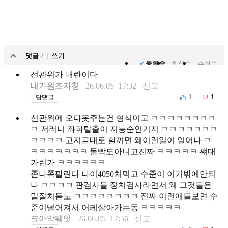
댓글
2
쓰기
등록순
최신순
추천순
선관위가 내란이다
내가원조자칭
26.06.05 17:32
신고
1
1
답댓글
선관위에 오다못주는건 형식이고 ㅋㅋㅋㅋㅋㅋㅋㅋ
ㅋ 저러니 좌파탈출이 지능순인거지 ㅋㅋㅋㅋㅋㅋㅋ
ㅋㅋㅋㅋ 고지곧대로 할꺼면 왜이런일이 일어나 ㅋ
ㅋㅋㅋㅋㅋㅋㅋ 돌빡도아니고진짜 ㅋㅋㅋㅋㅋ 썌대
가린가 ㅋㅋㅋㅋㅋㅋ
존나쪽팔린다 나이4050처먹고 수준이 이거밖에안되
나 ㅋㅋㅋㅋ 판검사들 정치검사라면서 왜 그것들은
말잘처듣노 ㅋㅋㅋㅋㅋㅋㅋㅋ 진짜 이런애들보면 수
준이떨어져서 어케살아가는동 ㅋㅋㅋㅋㅋ
크아악퉤잇
26.06.05 17:56
신고