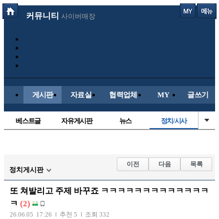
커뮤니티
사이버매장
게시판
자료실
협력업체
MY
글쓰기
베스트글
자유게시판
뉴스
정치/시사
시배목
유명인의차
보배드림이야기
성인게시판
국내야구
해외야구
해외축구
국내축구
이전
다음
목록
정치게시판
또 쳐발리고 주제 바꾸죠 ㅋㅋㅋㅋㅋㅋㅋㅋㅋㅋㅋㅋㅋ
ㅋ
(2)
26.06.05 17:26
추천 5
조회 332