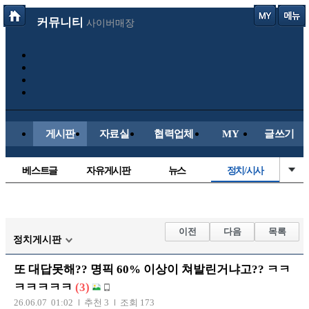
커뮤니티
사이버매장
게시판
자료실
협력업체
MY
글쓰기
베스트글
자유게시판
뉴스
정치/시사
시배목
유명인의차
보배드림이야기
성인게시판
국내야구
해외야구
해외축구
국내축구
이전
다음
목록
정치게시판
또 대답못해?? 명픽 60% 이상이 쳐발린거냐고?? ㅋㅋ
ㅋㅋㅋㅋㅋ
(3)
26.06.07 01:02
추천 3
조회 173