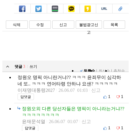
페북
트윗
밴드
카톡
카스
복사
스크랩
삭제
수정
신고
불법광고신
목록
고
댓글
3
쓰기
등록순
최신순
추천순
정원오 명픽 아니란거냐?? ㅋㅋㅋ 윤죄무이 심각하
네 또.. ㅋㅋㅋ 연어타령 안하냐 요샌? ㅋㅋㅋㅋㅋ
이재명대통령2027
26.06.07 01:03
신고
1
1
답댓글
정원오외 다른 당선자들은 명픽이 아니라는거냐??
ㅋㅋㅋㅋㅋㅋㅋㅋ
윤재문석열
26.06.07 01:07
신고
1
1
답댓글