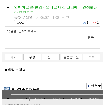
연어하고 술 반입되었다고 대검 고검에서 인정했잖
아 ㅋㅋㅋㅋ
윤재문석열
26.06.07 01:08
신고
1
1
답댓글
등록
삭제
수정
신고
불법광고신
목록
고
파워링크 광고
맨위로
공지
모바일 중고차 등록
로그인
회원가입
앱설치
PC버전
전체메뉴
(주) 보배네트워크 대표이사: 김보배