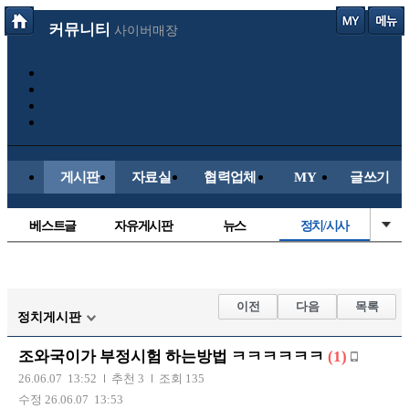
커뮤니티
사이버매장
게시판
자료실
협력업체
MY
글쓰기
베스트글
자유게시판
뉴스
정치/시사
시배목
유명인의차
보배드림이야기
성인게시판
국내야구
해외야구
해외축구
국내축구
이전
다음
목록
정치게시판
조와국이가 부정시험 하는방법 ㅋㅋㅋㅋㅋㅋ
(1)
26.06.07 13:52
추천 3
조회 135
수정 26.06.07 13:53