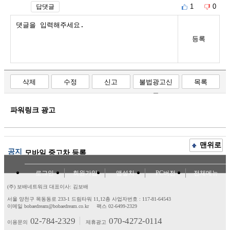
1
0
답댓글
등록
삭제
수정
신고
불법광고신
목록
고
파워링크 광고
맨위로
공지
모바일 중고차 등록
로그인
회원가입
앱설치
PC버전
전체메뉴
(주) 보배네트워크 대표이사: 김보배
서울 양천구 목동동로 233-1 드림타워 11,12층
사업자번호 : 117-81-64543
이메일 bobaedream@bobaedream.co.kr
팩스 02-6499-2329
02-784-2329
070-4272-0114
이용문의
제휴광고