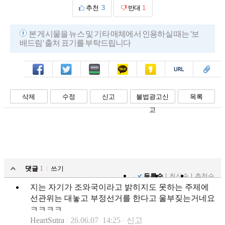
추천
3
반대
1
본 게시물을 뉴스 및 기타 매체에서 인용하실 때는 '보
배드림' 출처 표기를 부탁드립니다
페북
트윗
밴드
카톡
카스
복사
스크랩
삭제
수정
신고
불법광고신
목록
고
댓글
1
쓰기
등록순
최신순
추천순
지는 자기가 조와국이라고 밝히지도 못하는 주제에
선관위는 대놓고 부정선거를 한다고 울부짖는거네요
ㅋㅋㅋㅋ
HeartSutra
26.06.07 14:25
신고