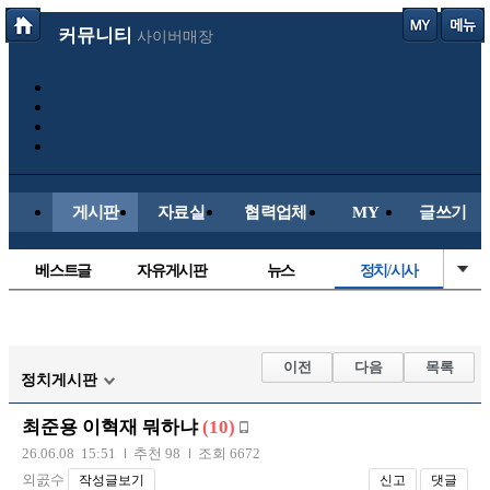
커뮤니티
사이버매장
게시판
자료실
협력업체
MY
글쓰기
베스트글
자유게시판
뉴스
정치/시사
시배목
유명인의차
보배드림이야기
성인게시판
국내야구
해외야구
해외축구
국내축구
이전
다음
목록
정치게시판
최준용 이혁재 뭐하냐
(10)
26.06.08 15:51
추천 98
조회 6672
외곬수
작성글보기
신고
댓글