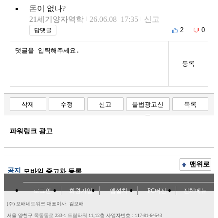
돈이 없나?
21세기양자역학
26.06.08 17:35
신고
2
0
답댓글
등록
삭제
수정
신고
불법광고신
목록
고
파워링크 광고
맨위로
공지
모바일 중고차 등록
로그인
회원가입
앱설치
PC버전
전체메뉴
(주) 보배네트워크 대표이사: 김보배
서울 양천구 목동동로 233-1 드림타워 11,12층
사업자번호 : 117-81-64543