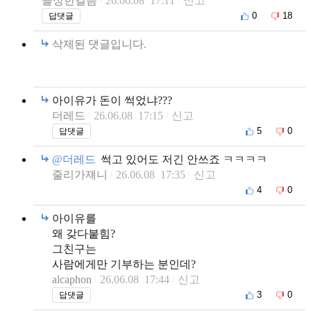
늘상한걸음
26.06.08 17:11
신고
0
18
답댓글
삭제된 댓글입니다.
아이유가 돈이 썩었냐???
더레드
26.06.08 17:15
신고
5
0
답댓글
@더레드
썩고 있어도 저긴 안쓰죠 ㅋㅋㅋㅋ
줄리가쟤니
26.06.08 17:35
신고
4
0
아이유를
왜 갖다붙힘?
그친구는
사람에게만 기부하는 분인데?
alcaphon
26.06.08 17:44
신고
3
0
답댓글