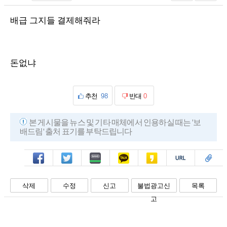
배급 그지들 결제해줘라
돈없냐
추천
98
반대
0
본 게시물을 뉴스 및 기타 매체에서 인용하실 때는 '보
배드림' 출처 표기를 부탁드립니다
페북
트윗
밴드
카톡
카스
복사
스크랩
삭제
수정
신고
불법광고신
목록
고