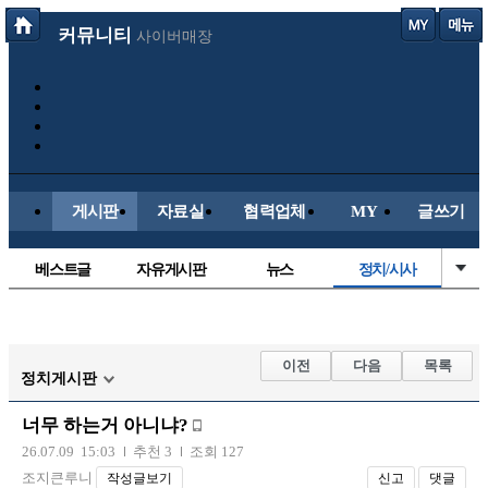
커뮤니티
사이버매장
게시판
자료실
협력업체
MY
글쓰기
베스트글
자유게시판
뉴스
정치/시사
시배목
유명인의차
보배드림이야기
성인게시판
국내야구
해외야구
해외축구
국내축구
이전
다음
목록
정치게시판
너무 하는거 아니냐?
26.07.09 15:03
추천 3
조회 127
조지큰루니
작성글보기
신고
댓글