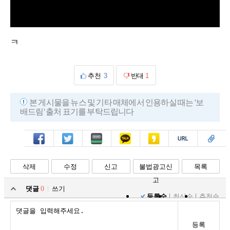
L
U
o
n
a
m
d
u
ㅋ
e
t
d
e
:
1
0
0
.
추천
3
반대
1
0
0
%
본 게시물을 뉴스 및 기타 매체에서 인용하실 때는 '보
배드림' 출처 표기를 부탁드립니다
페북
트윗
밴드
카톡
카스
복사
스크랩
삭제
수정
신고
불법광고신
목록
고
댓글
0
쓰기
등록순
최신순
추천순
등록