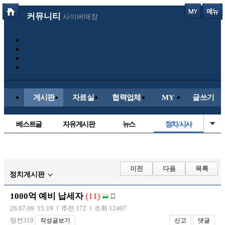
커뮤니티
사이버매장
게시판
자료실
협력업체
MY
글쓰기
베스트글
자유게시판
뉴스
정치/시사
시배목
유명인의차
보배드림이야기
성인게시판
국내야구
해외야구
해외축구
국내축구
이전
다음
목록
정치게시판
1000억 예비 납세자
(11)
26.07.09 15:19
추천 172
조회 12407
링컨310
작성글보기
신고
댓글