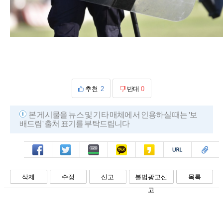
추천
2
반대
0
본 게시물을 뉴스 및 기타 매체에서 인용하실 때는 '보
배드림' 출처 표기를 부탁드립니다
페북
트윗
밴드
카톡
카스
복사
스크랩
삭제
수정
신고
불법광고신
목록
고