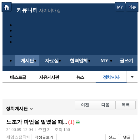
커뮤니티
사이버매장
게시판
자료실
협력업체
MY
글쓰기
베스트글
자유게시판
뉴스
정치/시사
시배목
유명인의차
보배드림이야기
성인게시판
국내야구
해외야구
해외축구
국내축구
이전
다음
목록
정치게시판
노조가 파업을 벌였을 때...
(1)
24.06.09 12:04
추천 2
조회 156
제임스접착제
작성글보기
신고
댓글