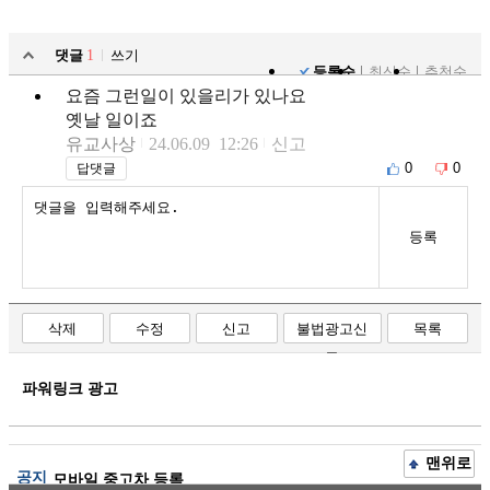
댓글
1
쓰기
등록순
최신순
추천순
요즘 그런일이 있을리가 있나요
옛날 일이죠
유교사상
24.06.09 12:26
신고
0
0
답댓글
등록
삭제
수정
신고
불법광고신
목록
고
파워링크 광고
맨위로
공지
모바일 중고차 등록