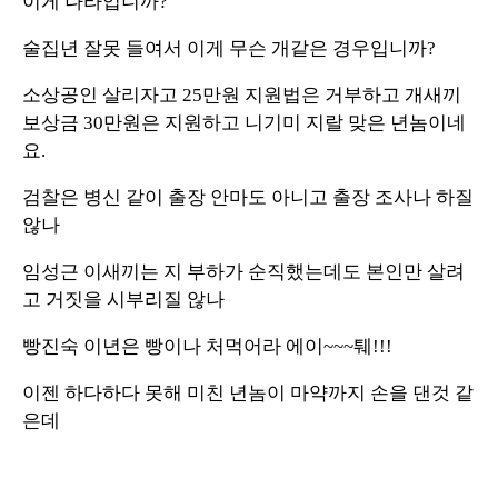
이게 나라입니까?
술집년 잘못 들여서 이게 무슨 개같은 경우입니까?
소상공인 살리자고 25만원 지원법은 거부하고 개새끼
보상금 30만원은 지원하고 니기미 지랄 맞은 년놈이네
요.
검찰은 병신 같이 출장 안마도 아니고 출장 조사나 하질
않나
임성근 이새끼는 지 부하가 순직했는데도 본인만 살려
고 거짓을 시부리질 않나
빵진숙 이년은 빵이나 처먹어라 에이~~~퉤!!!
이젠 하다하다 못해 미친 년놈이 마약까지 손을 댄것 같
은데