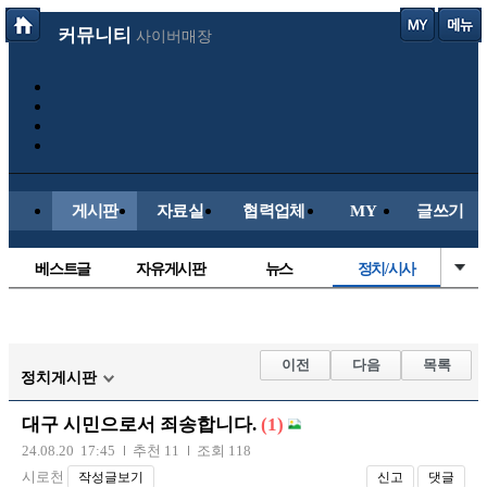
커뮤니티
사이버매장
게시판
자료실
협력업체
MY
글쓰기
베스트글
자유게시판
뉴스
정치/시사
시배목
유명인의차
보배드림이야기
성인게시판
국내야구
해외야구
해외축구
국내축구
이전
다음
목록
정치게시판
대구 시민으로서 죄송합니다.
(1)
24.08.20 17:45
추천 11
조회 118
시로천
작성글보기
신고
댓글