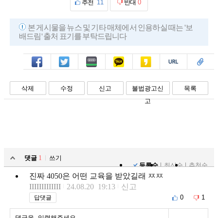
추천
11
반대
0
본 게시물을 뉴스 및 기타 매체에서 인용하실 때는 '보
배드림' 출처 표기를 부탁드립니다
페북
트윗
밴드
카톡
카스
복사
스크랩
삭제
수정
신고
불법광고신
목록
고
댓글
1
쓰기
등록순
최신순
추천순
진짜 4050은 어떤 교육을 받았길래 ㅉㅉ
IIIIIIIIIIIII
24.08.20 19:13
신고
0
1
답댓글