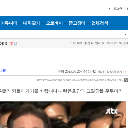
로그인
커뮤니티
내차팔기
오토바이
중고장터
업체검색
조회
159
|
추천
6
|
반대
0
|
2025.03.26 (수)
!!!
[2]
649
수정 2025.03.26 (수) 17:42
|
|
|
쪽지
작성글보기
신
https://www.bobaedream.co.kr/view?code=politic&No=930296
루빨리 되돌아가기를 바랍니다 내란옹호당과 그일당들 우두머리