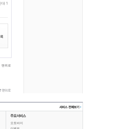
반대 1
맨위로
오토바이
이벤트