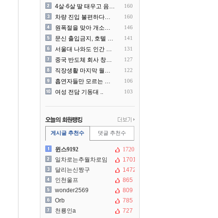
4살·6살 딸 태우고 음주운..
160
차량 진입 불편하다고 도로 ..
160
원폭절을 맞아 개소리를 늘어..
146
문신 출입금지, 호텔 헬스장..
141
서울대 나와도 인간 쓰레기일..
131
중국 반도체 회사 창신메모리..
127
직장생활 마지막 월급 명세서
122
흡연자들만 모르는 냄새 ㄷㄷ
106
여성 전담 기동대 ..
103
게시글 추천수
댓글 추천수
윈스9192
1720
일차로는추월차로임
1701
달리는신짱구
1472
인천울프
865
wonder2569
809
Orb
785
천룡인a
727