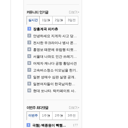
실시간
1일전
2일전
3일전
장흥계곡 피카츄
안녕하세요 지게차 사고 당사..
전사한 우크라이나 병사 폰에..
홍명보 때문에 유럽행 티켓을..
서울대 나와도 인간 쓰레기일..
어제자 캐나다 공항 황당사건
고속버스청소 이모님을 한기..
일본 성매수 심판 실명 공개..
일본여자들이 한국남자한테 감..
현대 쏘나타. 락카페이트 사..
이번주
1주전
2주전
3주전
극혐) 백종원이 빽햄과 함께..
177