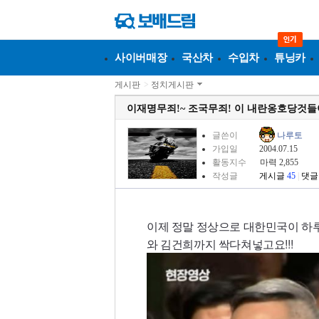
사이버매장
국산차
수입차
튜닝카
게시판
>
정치게시판
이재명무죄!~ 조국무죄! 이 내란옹호당것들아
글쓴이
나루토
가입일
2004.07.15
활동지수
마력 2,855
작성글
게시글
45
|
댓글
이제 정말 정상으로 대한민국이 하
와 김건희까지 싹다쳐넣고요!!!