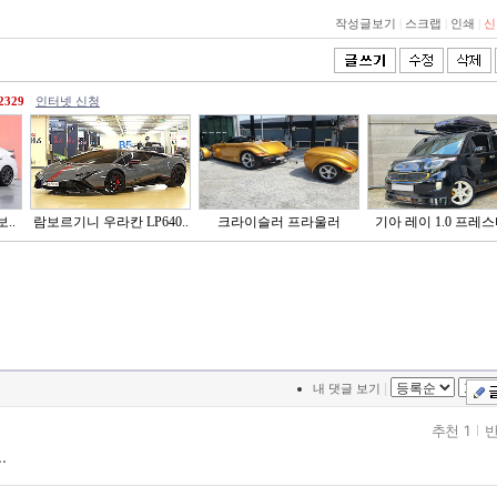
작성글보기
|
스크랩
|
인쇄
|
신
2329
인터넷 신청
..
람보르기니 우라칸 LP640..
크라이슬러 프라울러
기아 레이 1.0 프레
|
내 댓글 보기
추천 1
반
..