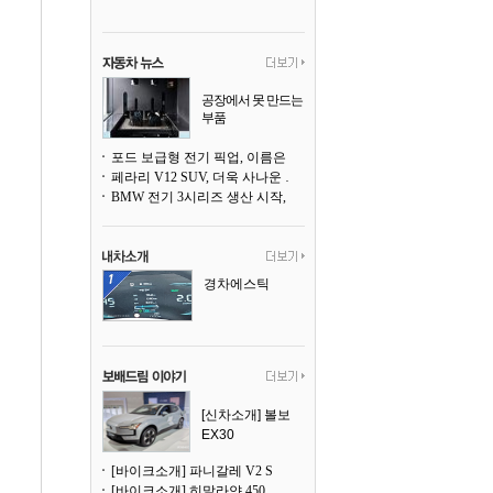
공장에서 못 만드는
부품
3D 프린팅으로 찍
어낸다
포드 보급형 전기 픽업, 이름은 `패덤`
페라리 V12 SUV, 더욱 사나운 얼굴로 돌아온다
BMW 전기 3시리즈 생산 시작, 뮌헨 공장은 전기차 전용으로 전환
경차에스틱
[신차소개] 볼보
EX30
[바이크소개] 파니갈레 V2 S
[바이크소개] 히말라얀 450