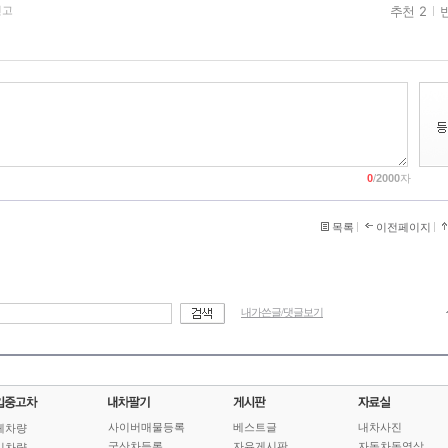
추천 2
신고
0
/
2000
자
목록
이전페이지
내가쓴글/댓글보기
사이버매물등록
베스트글
내차사진
체차량
국산차등록
자유게시판
자동차동영상
기차량