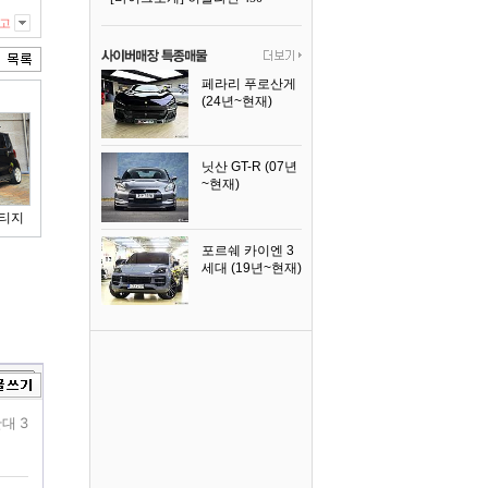
고
페라리 푸로산게
(24년~현재)
2024년식
닛산 GT-R (07년
~현재)
2008년식
스티지
포르쉐 카이엔 3
세대 (19년~현재)
2024년식
대 3