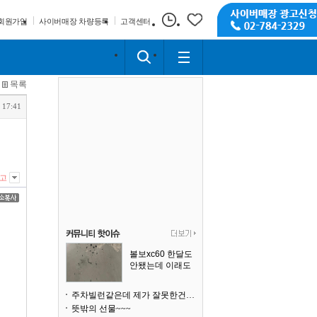
회원가입
사이버매장 차량등록
고객센터
목록
 17:41
고
볼보xc60 한달도
안됐는데 이래도
되나요?
주차빌런같은데 제가 잘못한건가요
뜻밖의 선물~~~