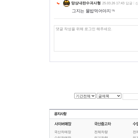
망상내란수괴사형
25.03.26 17:43
답글
그지는 물밥먹어야지ㅋ
국산차매장
전체차량
전
수입차매장
인기차량
인