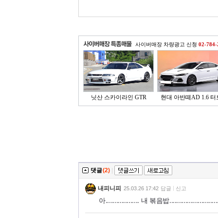
사이버매장 차량광고 신청
02-784-
닛산 스카이라인 GTR
현대 아반떼AD 1.6 터보
댓글
(2)
|
내피니피
25.03.26 17:42
답글
신고
아................... 내 볶음밥...........................