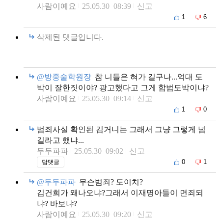
사람이예요
25.05.30 08:39
신고
1
6
삭제된 댓글입니다.
@방중술학원장
참 니들은 혀가 길구나...억대 도
박이 잘한짓이야? 광고했다고 그게 합법도박이냐?
사람이예요
25.05.30 09:14
신고
1
0
범죄사실 확인된 김거니는 그래서 그냥 그렇게 넘
길라고 했냐...
두두파파
25.05.30 09:02
신고
0
1
답댓글
@두두파파
무슨범죄? 도이치?
김건희가 왜나오냐?그래서 이재명아들이 면죄되
냐? 바보냐?
사람이예요
25.05.30 09:20
신고