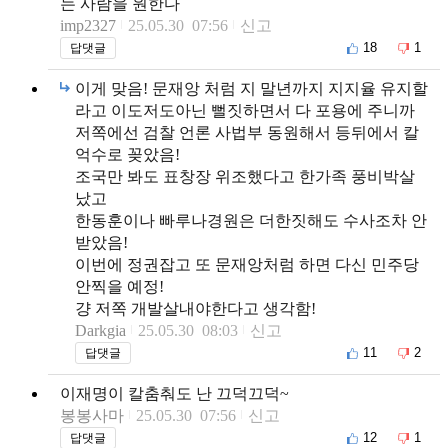
는 사람을 원한다
imp2327
25.05.30 07:56
신고
18
1
답댓글
이게 맞음! 문재앙 처럼 지 말년까지 지지율 유지할
라고 이도저도아닌 뻘짓하면서 다 포용에 주니까
저쪽에선 검찰 언론 사법부 동원해서 등뒤에서 칼
억수로 꽂았음!
조국만 봐도 표창장 위조했다고 한가족 풍비박살
났고
한동훈이나 빠루나경원은 더한짓해도 수사조차 안
받았음!
이번에 정권잡고 또 문재앙처럼 하면 다신 민주당
안찍을 예정!
걍 저쪽 개발살내야한다고 생각함!
Darkgia
25.05.30 08:03
신고
11
2
답댓글
이재명이 칼춤춰도 난 끄덕끄덕~
봉봉사마
25.05.30 07:56
신고
12
1
답댓글