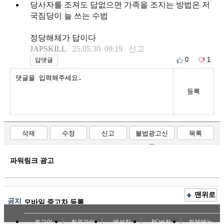
당사자를 조져도 답없으면 가족을 조지는 방법은 저
국짐당이 늘 쓰는 수법
정당해체가 답이다
JAPSKILL
25.05.30 09:19
신고
0
1
답댓글
등록
삭제
수정
신고
불법광고신
목록
고
파워링크 광고
맨위로
공지
모바일 중고차 등록
로그인
회원가입
앱설치
PC버전
전체메뉴