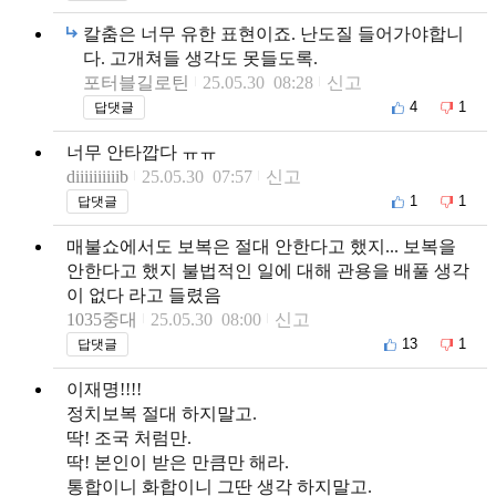
칼춤은 너무 유한 표현이죠. 난도질 들어가야합니
다. 고개쳐들 생각도 못들도록.
포터블길로틴
25.05.30 08:28
신고
4
1
답댓글
너무 안타깝다 ㅠㅠ
diiiiiiiiiib
25.05.30 07:57
신고
1
1
답댓글
매불쇼에서도 보복은 절대 안한다고 했지... 보복을
안한다고 했지 불법적인 일에 대해 관용을 배풀 생각
이 없다 라고 들렸음
1035중대
25.05.30 08:00
신고
13
1
답댓글
이재명!!!!
정치보복 절대 하지말고.
딱! 조국 처럼만.
딱! 본인이 받은 만큼만 해라.
통합이니 화합이니 그딴 생각 하지말고.