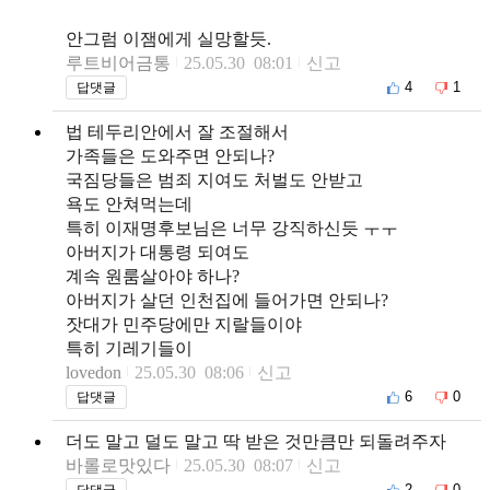
안그럼 이잼에게 실망할듯.
루트비어금통
25.05.30 08:01
신고
4
1
답댓글
법 테두리안에서 잘 조절해서
가족들은 도와주면 안되나?
국짐당들은 범죄 지여도 처벌도 안받고
욕도 안쳐먹는데
특히 이재명후보님은 너무 강직하신듯 ㅜㅜ
아버지가 대통령 되여도
계속 원룸살아야 하나?
아버지가 살던 인천집에 들어가면 안되나?
잣대가 민주당에만 지랄들이야
특히 기레기들이
lovedon
25.05.30 08:06
신고
6
0
답댓글
더도 말고 덜도 말고 딱 받은 것만큼만 되돌려주자
바롤로맛있다
25.05.30 08:07
신고
2
0
답댓글