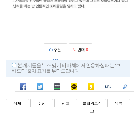
추천
반대
0
358
본 게시물을 뉴스 및 기타 매체에서 인용하실 때는 '보
배드림' 출처 표기를 부탁드립니다
페북
트윗
밴드
카톡
카스
복사
스크랩
삭제
수정
신고
불법광고신
목록
고