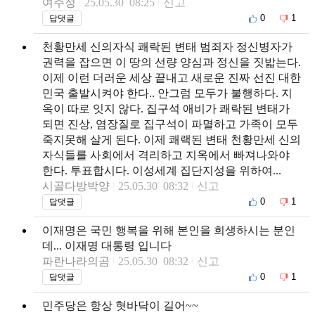
여주정
25.05.30 08:25
신고
0
1
답댓글
천황만세 신의자식 쾌락된 변태 범죄자 정신병자가
권력을 잡으면 이 땅의 선량 양심과 정신을 짓밟는다.
이제 이런 더러운 세상 끝내고 새로운 진짜 선진 대한
민국 출발시켜야 한다.. 안그럼 모두가 불행하다. 지
옥이 따로 잇지 않다. 집구석 애비가 쾌락된 변태가
되면 진상, 염장질로 집구석이 파멸하고 가족이 모두
죽지못해 살게 된다. 이제 쾌랙된 변태 천황만세 신의
자식들를 사회에서 격리하고 지옥에서 빠져나와야
한다. 투표합시다. 이성세계 집단지성을 위하여...
시골다방박양
25.05.30 08:32
신고
0
1
답댓글
이재명은 국민 행복을 위해 본인을 희생하시는 분인
데... 이재명 대통령 입니다
파란나라의곰
25.05.30 08:32
신고
0
1
답댓글
민주당은 항상 혓바닥이 길어~~