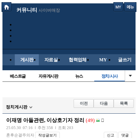
커뮤니티
사이버매장
게시판
자료실
협력업체
MY
글쓰기
베스트글
자유게시판
뉴스
정치/시사
시배목
유명인의차
보배드림이야기
성인게시판
국내야구
해외야구
해외축구
국내축구
이전
다음
목록
정치게시판
이재명 아들관련, 이상호기자 정리
(49)
25.05.30 07:16
추천 358
조회 203
혼후순결주의자
작성글보기
신고
댓글