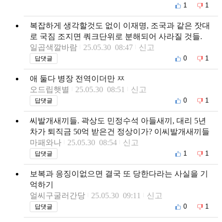
1
1
복잡하게 생각할것도 없이 이재명, 조국과 같은 잣대
로 국짐 조지면 쿼크단위로 분해되어 사라질 것들.
일곱색깔바람
25.05.30 08:47
신고
0
1
답댓글
애 둘다 병장 전역이더만 ㅉ
오드립햇별
25.05.30 08:51
신고
0
1
답댓글
씨발개새끼들. 곽상도 민정수석 아들새끼, 대리 5년
차가 퇴직금 50억 받은건 정상이가? 이씨발개새끼들
마패와나
25.05.30 08:54
신고
1
1
답댓글
보복과 응징이없으면 결국 또 당한다라는 사실을 기
억하기
얼씨구굴러간당
25.05.30 09:11
신고
0
1
답댓글