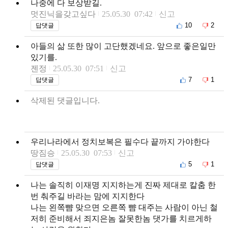
나중에 다 보상받길.
멋진닉을갖고싶다
25.05.30 07:42
신고
10
2
답댓글
아들의 삶 또한 많이 고단했겠네요. 앞으로 좋은일만
있기를.
젠정
25.05.30 07:51
신고
7
1
답댓글
삭제된 댓글입니다.
우리나라에서 정치보복은 필수다 끝까지 가야한다
땅짐승
25.05.30 07:53
신고
5
1
답댓글
나는 솔직히 이재명 지지하는게 진짜 제대로 칼춤 한
번 춰주길 바라는 맘에 지지한다
나는 왼쪽뺨 맞으면 오른쪽 뺨 대주는 사람이 아닌 철
저히 준비해서 죄지은놈 잘못한놈 댓가를 치르게하