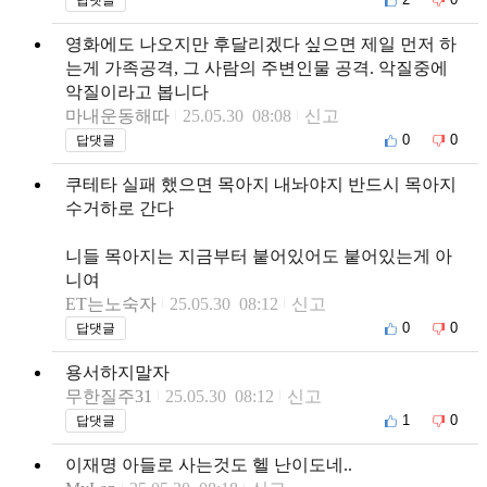
영화에도 나오지만 후달리겠다 싶으면 제일 먼저 하
는게 가족공격, 그 사람의 주변인물 공격. 악질중에
악질이라고 봅니다
마내운동해따
25.05.30 08:08
신고
0
0
답댓글
쿠테타 실패 했으면 목아지 내놔야지 반드시 목아지
수거하로 간다
니들 목아지는 지금부터 붙어있어도 붙어있는게 아
니여
ET는노숙자
25.05.30 08:12
신고
0
0
답댓글
용서하지말자
무한질주31
25.05.30 08:12
신고
1
0
답댓글
이재명 아들로 사는것도 헬 난이도네..