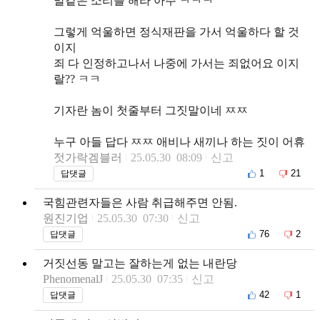
말같은 소리를 해라 아주 ㅋㅋㅋ
그렇게 억울하면 정식재판을 가서 억울하다 할 것
이지
죄 다 인정하고나서 나중에 가서는 죄없어요 이지
랄?? ㅋㅋ
기자란 놈이 첫줄부터 그짓말이네 ㅉㅉ
누구 아들 답다 ㅉㅉ 애비나 새끼나 하는 짓이 어휴
젓가락겜블러
25.05.30 08:09
신고
1
21
답댓글
국힘관련자들은 사람 취급해주면 안됨.
원진기업
25.05.30 07:30
신고
76
2
답댓글
거짓선동 말고는 잘하는게 없는 내란당
PhenomenalJ
25.05.30 07:35
신고
42
1
답댓글