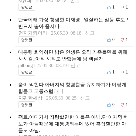
MyLap
25.05.30 08:18
신고
1
1
답댓글
단국이래 가장 청렴한 이재명...일잘하는 일등 후보!!
반드시 뽑아 줍시다
먼지가되어라
25.05.30 08:18
신고
0
1
답댓글
대통령 퇴임하면 남은 인생은 오직 가족들만을 위해
사시길..아직 시작도 안했는데 넘 빠른가
pilbong
25.05.30 08:19
신고
1
1
답댓글
숨이 막힌다 아버지의 청렴함을 유지하기가 이렇게
힘들고 고통스럽다니
지편한세상
25.05.30 08:25
신고
0
1
답댓글
팩트.어디가서 자랑할만한 아들은 아님.단 이재명후
보가 아들때문에 대통령되는데 있어 흠잡힐만한 아
들도 아님.